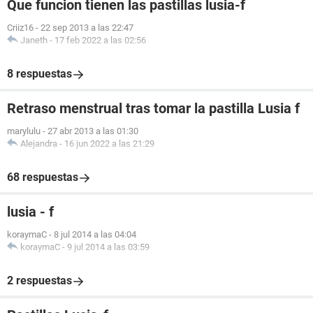
Que funcion tienen las pastillas lusia-f
Criiz16
-
22 sep 2013 a las 22:47
Janeth
-
17 feb 2022 a las 02:56
8 respuestas
Retraso menstrual tras tomar la pastilla Lusia f
marylulu
-
27 abr 2013 a las 01:30
Alejandra
-
16 jun 2022 a las 21:29
68 respuestas
lusia - f
koraymaC
-
8 jul 2014 a las 04:04
koraymaC
-
9 jul 2014 a las 03:59
2 respuestas