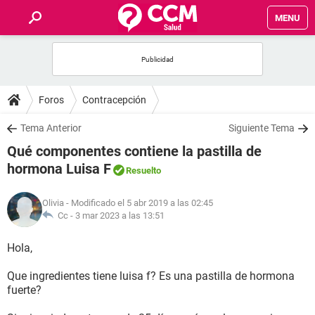
MENU
INICIO
FOROS
Foros
Contracepción
SALUD
Tema Anterior
Siguiente Tema
Qué componentes contiene la pastilla de
FAMILIA
hormona Luisa F
Resuelto
NUTRICIÓN
Olivia
- Modificado el 5 abr 2019 a las 02:45
Cc -
3 mar 2023 a las 13:51
BIENESTAR
Hola,
SEXUALIDAD
Que ingredientes tiene luisa f? Es una pastilla de hormona
fuerte?
GLOSARIO