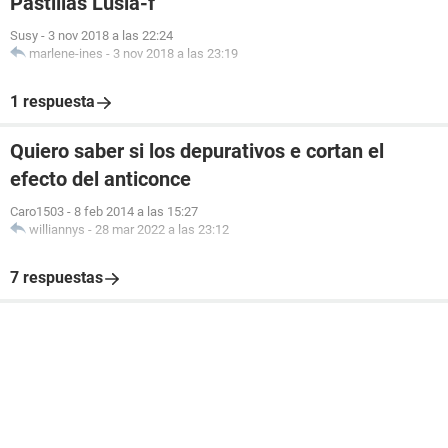
Pastillas Lusia-f
Susy
-
3 nov 2018 a las 22:24
marlene-ines
-
3 nov 2018 a las 23:19
1 respuesta
Quiero saber si los depurativos e cortan el
efecto del anticonce
Caro1503
-
8 feb 2014 a las 15:27
williannys
-
28 mar 2022 a las 23:12
7 respuestas