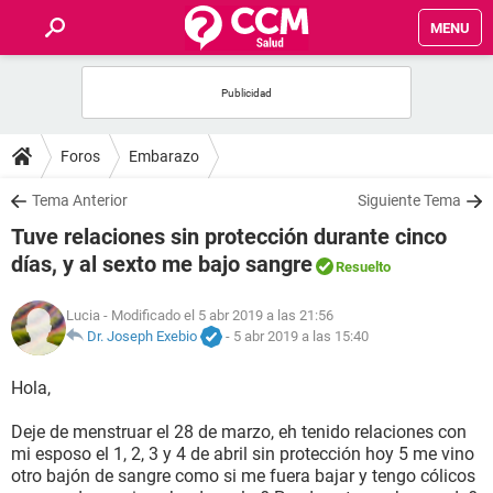
MENU
INICIO
FOROS
Foros
Embarazo
SALUD
Tema Anterior
Siguiente Tema
Tuve relaciones sin protección durante cinco
FAMILIA
días, y al sexto me bajo sangre
Resuelto
NUTRICIÓN
Lucia
- Modificado el 5 abr 2019 a las 21:56
Dr. Joseph Exebio
-
5 abr 2019 a las 15:40
BIENESTAR
Hola,
SEXUALIDAD
Deje de menstruar el 28 de marzo, eh tenido relaciones con
mi esposo el 1, 2, 3 y 4 de abril sin protección hoy 5 me vino
otro bajón de sangre como si me fuera bajar y tengo cólicos
GLOSARIO