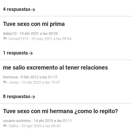
4 respuestas
Tuve sexo con mi prima
Adejo10
-
19 abr 2021 a las 00:05
Ismael1312
-
23 may 2021 a las 09:54
1 respuesta
me salio excremento al tener relaciones
hermosa
-
9 feb 2012 a las 01:17
Jonas
-
13 abr 2022 a las 19:47
8 respuestas
Tuve sexo con mi hermana ¿como lo repito?
usuario anónimo
-
14 abr 2019 a las 01:11
Safiro
-
25 ago 2020 a las 06:43