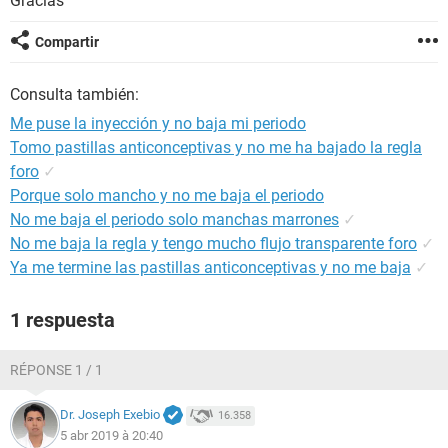
Gracias
Compartir
Consulta también:
Me puse la inyección y no baja mi periodo
Tomo pastillas anticonceptivas y no me ha bajado la regla
foro
✓
Porque solo mancho y no me baja el periodo
No me baja el periodo solo manchas marrones
✓
No me baja la regla y tengo mucho flujo transparente foro
✓
Ya me termine las pastillas anticonceptivas y no me baja
✓
1 respuesta
RÉPONSE 1 / 1
Dr. Joseph Exebio
16.358
5 abr 2019 à 20:40