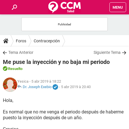
MENU
INICIO
FORUMS
Foros
Contracepción
SALUD
Tema Anterior
Siguiente Tema
Me puse la inyección y no baja mi periodo
FAMILIA
Resuelto
NUTRICIÓN
Yesica
- 5 abr 2019 à 18:22
Dr. Joseph Exebio
-
5 abr 2019 à 20:40
BIENESTAR
Hola,
SEXUALIDAD
Es normal que no me venga el periodo después de haberme
puesto la inyección después de un año.
GLOSARIO