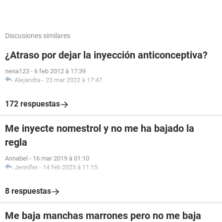
Discusiones similares
¿Atraso por dejar la inyección anticonceptiva?
nena123
-
6 feb 2012 à 17:39
Alejandra
-
23 mar 2022 à 17:47
172 respuestas
Me inyecte nomestrol y no me ha bajado la
regla
Annabel
-
16 mar 2019 à 01:10
Jennifer
-
14 feb 2023 à 11:15
8 respuestas
Me baja manchas marrones pero no me baja