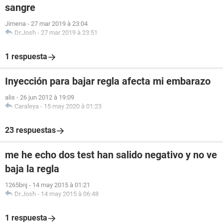
sangre
Jimena
-
27 mar 2019 à 23:04
Dr.Josh
-
27 mar 2019 à 23:51
1 respuesta
Inyección para bajar regla afecta mi embarazo
alis
-
26 jun 2012 à 19:09
Caraleya
-
15 may 2020 à 01:23
23 respuestas
me he echo dos test han salido negativo y no ve
baja la regla
1265bnj
-
14 may 2015 à 01:21
Dr.Josh
-
14 may 2015 à 06:48
1 respuesta