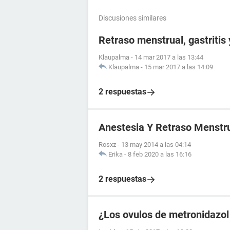
Discusiones similares
Retraso menstrual, gastritis
Klaupalma
-
14 mar 2017 a las 13:44
Klaupalma
-
15 mar 2017 a las 14:09
2 respuestas
Anestesia Y Retraso Menstr
Rosxz
-
13 may 2014 a las 04:14
Erika
-
8 feb 2020 a las 16:16
2 respuestas
¿Los ovulos de metronidazol 