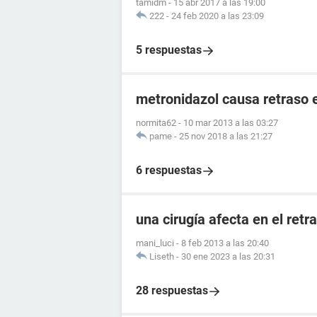
tamidm
-
15 abr 2017 a las 19:00
222
-
24 feb 2020 a las 23:09
5 respuestas
metronidazol causa retraso 
normita62
-
10 mar 2013 a las 03:27
pame
-
25 nov 2018 a las 21:27
6 respuestas
una cirugía afecta en el ret
mani_luci
-
8 feb 2013 a las 20:40
Liseth
-
30 ene 2023 a las 20:31
28 respuestas