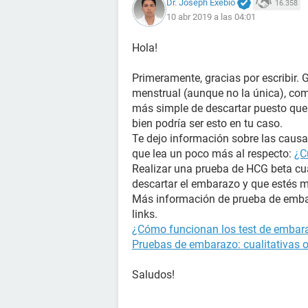
Dr. Joseph Exebio
16.358
10 abr 2019 a las 04:01
Hola!
Primeramente, gracias por escribir. 
menstrual (aunque no la única), com
más simple de descartar puesto que 
bien podría ser esto en tu caso.
Te dejo información sobre las causas
que lea un poco más al respecto:
¿C
Realizar una prueba de HCG beta cua
descartar el embarazo y que estés 
Más información de prueba de embar
links.
¿Cómo funcionan los test de embara
Pruebas de embarazo: cualitativas o
Saludos!