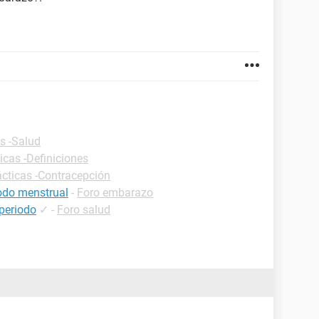
s -Salud
icas -Definiciones
ácticas -Contracepción
iodo menstrual
-
Foro embarazo
 periodo
✓
-
Foro salud