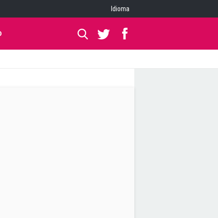
Idioma
O