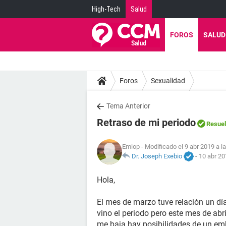
High-Tech
Salud
FOROS
SALUD
Foros
Sexualidad
Tema Anterior
Retraso de mi periodo
Resuel
Emlop
- Modificado el 9 abr 2019 a l
Dr. Joseph Exebio
-
10 abr 20
Hola,
El mes de marzo tuve relación un d
vino el periodo pero este mes de abr
me baja hay posibilidades de un em