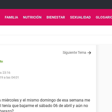
FAMILIA
NUTRICIÓN
BIENESTAR
SEXUALIDAD
GLOSARI
Siguiente Tema
to
as 23:16
19 a las 04:01
ía miércoles y el mismo domingo de esa semana me
il tenía que bajarme el sábado 06 de abril y aún no
barazo?.