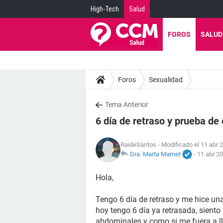
High-Tech
Salud
FOROS
SALUD
Foros
Sexualidad
Tema Anterior
6 día de retraso y prueba d
RaideSantos
- Modificado el 11 abr 
Dra. Marta Marnet
-
11 abr 20
Hola,
Tengo 6 día de retraso y me hice una
hoy tengo 6 día ya retrasada, sient
abdominales y como si me fuera a lle