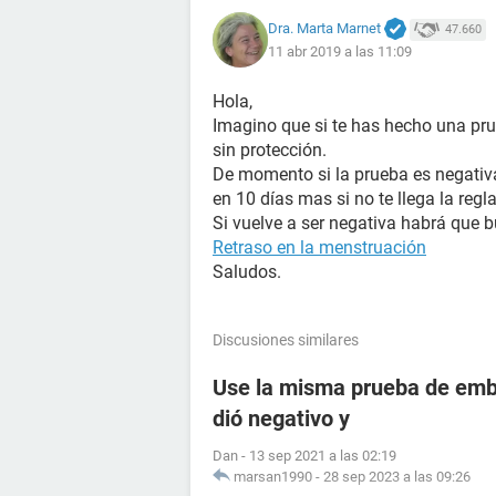
Dra. Marta Marnet
47.660
11 abr 2019 a las 11:09
Hola,
Imagino que si te has hecho una pr
sin protección.
De momento si la prueba es negativa
en 10 días mas si no te llega la regl
Si vuelve a ser negativa habrá que b
Retraso en la menstruación
Saludos.
Discusiones similares
Use la misma prueba de emba
dió negativo y
Dan
-
13 sep 2021 a las 02:19
marsan1990
-
28 sep 2023 a las 09:26