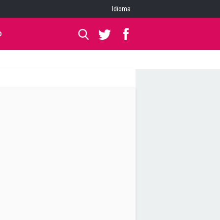
Idioma
O