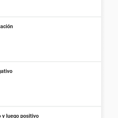
tación
gativo
 y luego positivo