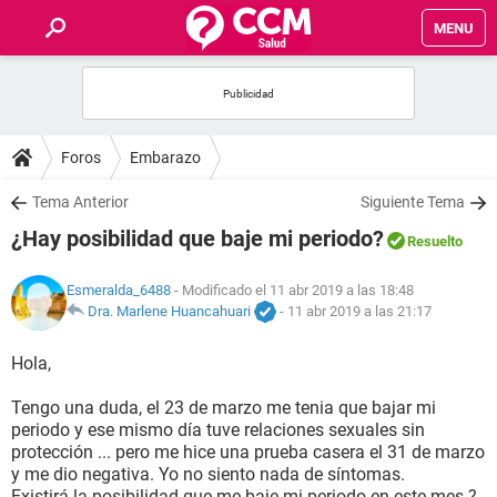
MENU
INICIO
FOROS
Foros
Embarazo
SALUD
Tema Anterior
Siguiente Tema
¿Hay posibilidad que baje mi periodo?
Resuelto
FAMILIA
Esmeralda_6488
- Modificado el 11 abr 2019 a las 18:48
NUTRICIÓN
Dra. Marlene Huancahuari
-
11 abr 2019 a las 21:17
Hola,
BIENESTAR
Tengo una duda, el 23 de marzo me tenia que bajar mi
SEXUALIDAD
periodo y ese mismo día tuve relaciones sexuales sin
protección ... pero me hice una prueba casera el 31 de marzo
y me dio negativa. Yo no siento nada de síntomas.
GLOSARIO
Existirá la posibilidad que me baje mi periodo en este mes ?