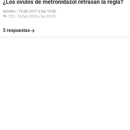
¿Los ovulos de metronidazol retrasan la regla?
tamidm
-
15 abr 2017 a las 19:00
222
-
24 feb 2020 a las 23:09
5 respuestas