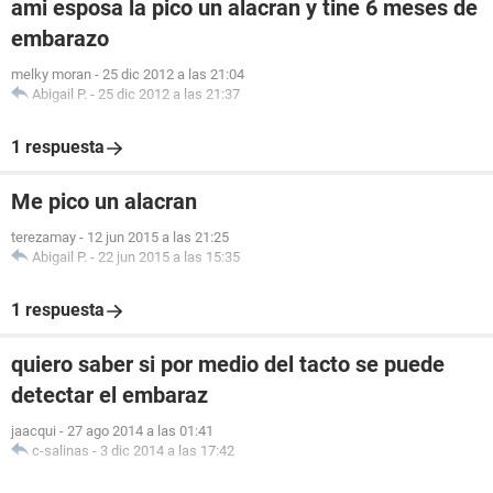
ami esposa la pico un alacran y tine 6 meses de
embarazo
melky moran
-
25 dic 2012 a las 21:04
Abigail P.
-
25 dic 2012 a las 21:37
1 respuesta
Me pico un alacran
terezamay
-
12 jun 2015 a las 21:25
Abigail P.
-
22 jun 2015 a las 15:35
1 respuesta
quiero saber si por medio del tacto se puede
detectar el embaraz
jaacqui
-
27 ago 2014 a las 01:41
c-salinas
-
3 dic 2014 a las 17:42