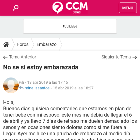
MENU
INICIO
FOROS
Foros
Embarazo
SALUD
Tema Anterior
Siguiente Tema
No se si estoy embarazada
FAMILIA
Pili
- 13 abr 2019 a las 17:45
NUTRICIÓN
minelissantos
-
15 abr 2019 a las 18:27
Hola,
BIENESTAR
Buenos días quisiera comentarles que estamos en plan de
tener bebé con mi esposo, este mes me debía de llegar el 6
SEXUALIDAD
de abril y ya llevo 7 días de retraso me duelen demaciado los
senos y en ocasiones siento dolores como si me fuera a
llegar. Ayer me hice una prueba de embarazo al medio día
GLOSARIO
pero me salio una raya muy clara y la otra bien oscura, una