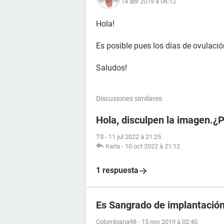
14 abr 2019 à 06:12
Hola!
Es posible pues los días de ovulació
Saludos!
Discusiones similares
Hola, disculpen la imagen.¿
Ttl
-
11 jul 2022 à 21:25
Karla
-
10 oct 2022 à 21:12
1 respuesta
Es Sangrado de implantació
Colombiana98
-
15 nov 2019 à 02:40