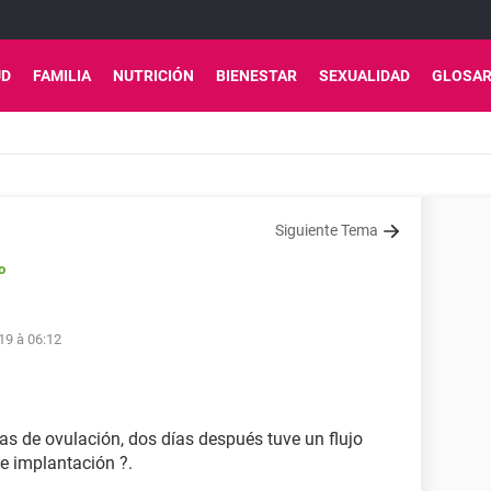
UD
FAMILIA
NUTRICIÓN
BIENESTAR
SEXUALIDAD
GLOSAR
Siguiente Tema
o
19 à 06:12
ías de ovulación, dos días después tuve un flujo
de implantación ?.