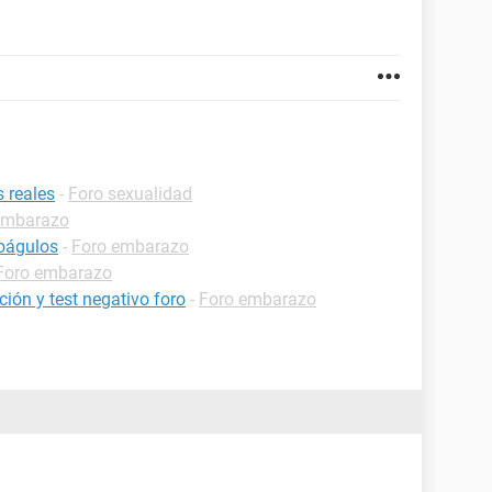
 reales
-
Foro sexualidad
embarazo
coágulos
-
Foro embarazo
Foro embarazo
ión y test negativo foro
-
Foro embarazo