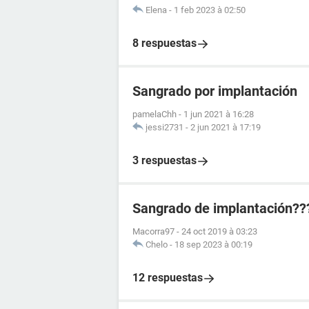
Elena
-
1 feb 2023 à 02:50
8 respuestas
Sangrado por implantación
pamelaChh
-
1 jun 2021 à 16:28
jessi2731
-
2 jun 2021 à 17:19
3 respuestas
Sangrado de implantación??
Macorra97
-
24 oct 2019 à 03:23
Chelo
-
18 sep 2023 à 00:19
12 respuestas