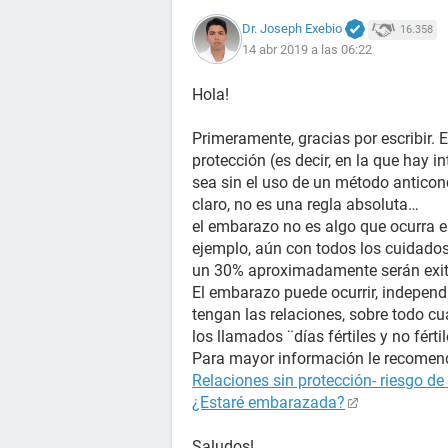
Dr. Joseph Exebio
16.358
14 abr 2019 a las 06:22
Hola!
Primeramente, gracias por escribir. 
protección (es decir, en la que hay i
sea sin el uso de un método antico
claro, no es una regla absoluta…
el embarazo no es algo que ocurra e
ejemplo, aún con todos los cuidados
un 30% aproximadamente serán exi
El embarazo puede ocurrir, independ
tengan las relaciones, sobre todo cu
los llamados ¨días fértiles y no fér
Para mayor información le recomenda
Relaciones sin protección- riesgo d
¿Estaré embarazada?
Saludos!