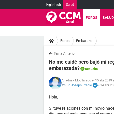
High-Tech
Salud
FOROS
SALUD
Foros
Embarazo
Tema Anterior
No me cuidé pero bajó mi reg
embarazada?
Resuelto
Ariadna
- Modificado el 15 abr 2019 a
Dr. Joseph Exebio
-
14 abr 20
Hola,
Si tuve relaciones con mi novio hac
día tuve mi regla pero eso si como u