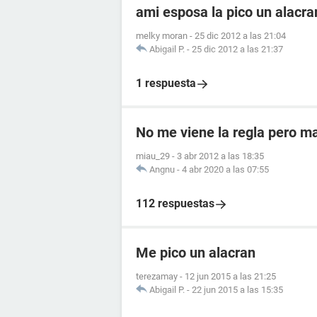
ami esposa la pico un alacr
melky moran
-
25 dic 2012 a las 21:04
Abigail P.
-
25 dic 2012 a las 21:37
1 respuesta
No me viene la regla pero m
miau_29
-
3 abr 2012 a las 18:35
Angnu
-
4 abr 2020 a las 07:55
112 respuestas
Me pico un alacran
terezamay
-
12 jun 2015 a las 21:25
Abigail P.
-
22 jun 2015 a las 15:35