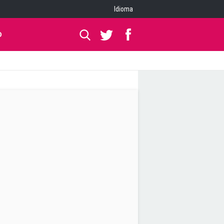
Idioma
O