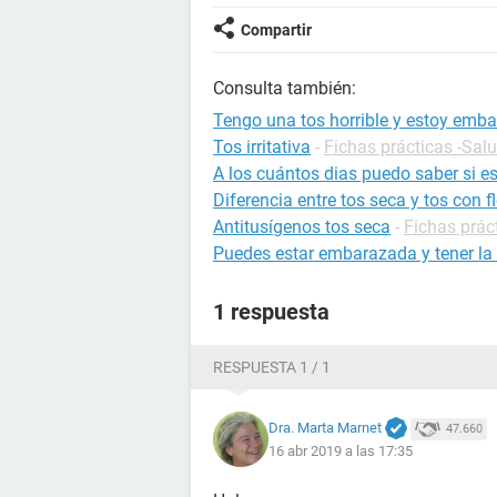
Compartir
Consulta también:
Tengo una tos horrible y estoy emb
Tos irritativa
-
Fichas prácticas -Sal
A los cuántos dias puedo saber si 
Diferencia entre tos seca y tos con 
Antitusígenos tos seca
-
Fichas práct
Puedes estar embarazada y tener la 
1 respuesta
RESPUESTA 1 / 1
Dra. Marta Marnet
47.660
16 abr 2019 a las 17:35