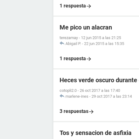
1 respuesta
Me pico un alacran
terezamay
-
12 jun 2015 a las 21:25
Abigail P.
-
22 jun 2015 a las 15:35
1 respuesta
Heces verde oscuro durante
cotopli2.0
-
26 oct 2017 a las 17:40
marlene-ines
-
29 oct 2017 a las 23:14
3 respuestas
Tos y sensacion de asfixia