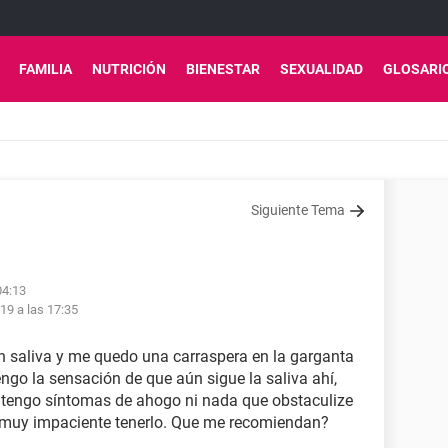
FAMILIA
NUTRICIÓN
BIENESTAR
SEXUALIDAD
GLOSARI
Siguiente Tema
04:13
19 a las 17:35
n saliva y me quedo una carraspera en la garganta
go la sensación de que aún sigue la saliva ahí,
o tengo síntomas de ahogo ni nada que obstaculize
es muy impaciente tenerlo. Que me recomiendan?