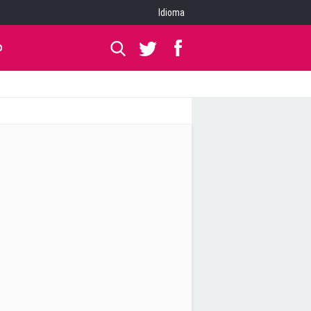
Idioma
O