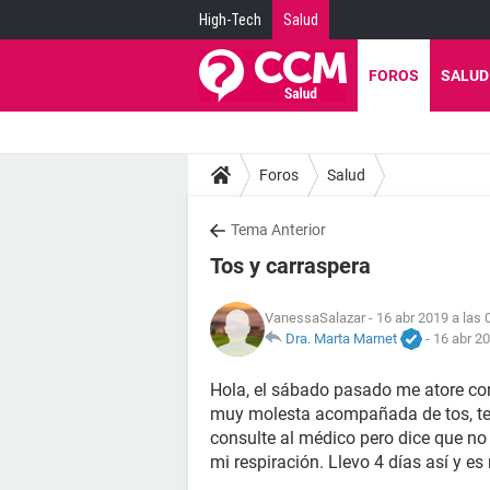
High-Tech
Salud
FOROS
SALUD
Foros
Salud
Tema Anterior
Tos y carraspera
VanessaSalazar
- 16 abr 2019 a las 
Dra. Marta Marnet
-
16 abr 20
Hola, el sábado pasado me atore co
muy molesta acompañada de tos, ten
consulte al médico pero dice que n
mi respiración. Llevo 4 días así y 