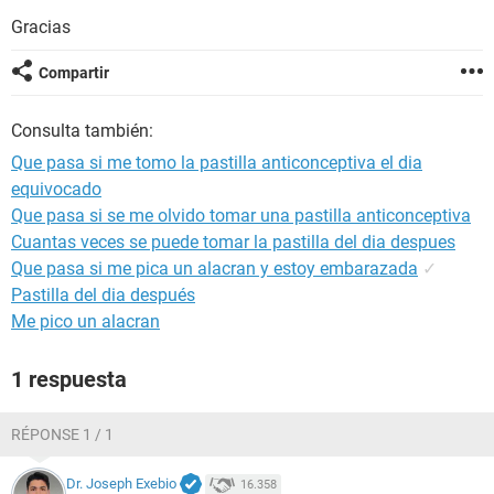
Gracias
Compartir
Consulta también:
Que pasa si me tomo la pastilla anticonceptiva el dia
equivocado
Que pasa si se me olvido tomar una pastilla anticonceptiva
Cuantas veces se puede tomar la pastilla del dia despues
Que pasa si me pica un alacran y estoy embarazada
✓
Pastilla del dia después
Me pico un alacran
1 respuesta
RÉPONSE 1 / 1
Dr. Joseph Exebio
16.358