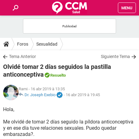
MENU
INICIO
FORUMS
Foros
Sexualidad
SALUD
Tema Anterior
Siguiente Tema
Olvidé tomar 2 días seguidos la pastilla
FAMILIA
anticonceptiva
Resuelto
NUTRICIÓN
Rami
- 16 abr 2019 à 13:35
Dr. Joseph Exebio
-
16 abr 2019 à 19:45
BIENESTAR
Hola,
SEXUALIDAD
Me olvidé de tomar 2 días seguido la píldora anticonceptiva
y en ese día tuve relaciones sexuales. Puedo quedar
embarazada?.
GLOSARIO