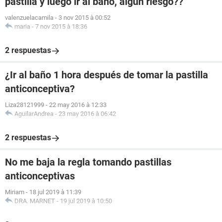
pastilla y luego ir al baño, algun riesgo??
valenzuelacamila
-
3 nov 2015 à 00:52
maria
-
7 nov 2015 à 18:36
2 respuestas
¿Ir al baño 1 hora después de tomar la pastilla
anticonceptiva?
Liza28121999
-
22 may 2016 à 12:33
AguilarAndrea
-
23 may 2016 à 06:42
2 respuestas
No me baja la regla tomando pastillas
anticonceptivas
Miriam
-
18 jul 2019 à 11:39
DRA. MARNET
-
19 jul 2019 à 10:50