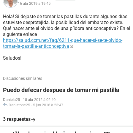
16 abr 2019 à 19:45
Hola! Si dejaste de tomar las pastillas durante algunos días
estuviste desprotejida, la posibilidad del embarazo existe.
Qué hacer ante el olvido de una píldora anticonceptiva? En el
siguiente enlace
https://salud.ccm.net/faq/6211-que-hacer-si-se-te-olvido-
tomar-la-pastilla-anticonceptiva
Saludos!
Discusiones similares
Puedo defecar despues de tomar mi pastilla
Daniela25
-
18 abr 2012 à 02:40
Danistone25
-
5 jun 2016 à 23:47
3 respuestas