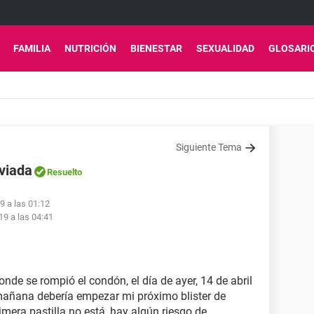
FAMILIA
NUTRICIÓN
BIENESTAR
SEXUALIDAD
GLOSARI
Siguiente Tema
aviada
Resuelto
9 a las 01:12
19 a las 04:41
onde se rompió el condón, el día de ayer, 14 de abril
 mañana debería empezar mi próximo blister de
rimera pastilla no está, hay algún riesgo de