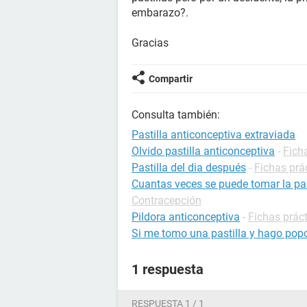
embarazo?.
Gracias
Compartir
Consulta también:
Pastilla anticonceptiva extraviada
Olvido pastilla anticonceptiva
-
Fich
Pastilla del dia después
-
Fichas prá
Cuantas veces se puede tomar la pas
Contracepción
Pildora anticonceptiva
-
Fichas prác
Si me tomo una pastilla y hago pop
1 respuesta
RESPUESTA 1 / 1