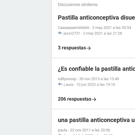
Discusiones similares
Pastilla anticonceptiva disue
Caaaaaaamiiiiiiiiiiii
-
2 may 2021 a las 05:54
jessi2731
-
2 may 2021 a las 21:28
3 respuestas
¿Es confiable la pastilla an
edilysnoop
-
30 nov 2013 a las 13:49
Laura
-
10 jun 2022 a las 19:16
206 respuestas
una pastilla anticonceptiva 
paula
-
22 nov 2011 a las 20:56