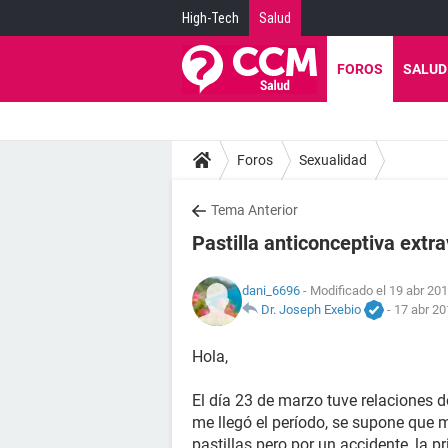
High-Tech
Salud
FOROS
SALUD
Foros
Sexualidad
Tema Anterior
Pastilla anticonceptiva extr
dani_6696
- Modificado el 19 abr 201
Dr. Joseph Exebio
-
17 abr 20
Hola,
El día 23 de marzo tuve relaciones d
me llegó el período, se supone que
pastillas pero por un accidente, la p