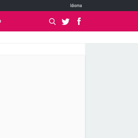
Idioma
O