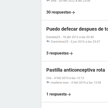
Ana
-
26 feb 2022 a las 23:08
30 respuestas
Puedo defecar despues de to
Daniela25
-
18 abr 2012 a las 02:40
Danistone25
-
5 jun 2016 a las 23:47
3 respuestas
Pastilla anticonceptiva rota
Cris
-
4 feb 2019 a las 13:13
marlene-ines
-
4 feb 2019 a las 13:59
1 respuesta