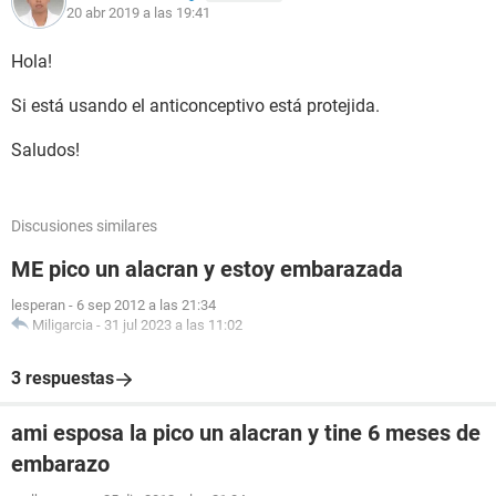
20 abr 2019 a las 19:41
Hola!
Si está usando el anticonceptivo está protejida.
Saludos!
Discusiones similares
ME pico un alacran y estoy embarazada
lesperan
-
6 sep 2012 a las 21:34
Miligarcia
-
31 jul 2023 a las 11:02
3 respuestas
ami esposa la pico un alacran y tine 6 meses de
embarazo