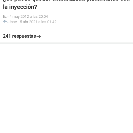
la inyección?
liz
-
4 may 2012 a las 20:04
Jose
-
5 abr 2021 a las 01:42
241 respuestas