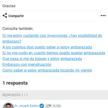
Gracias
Compartir
Consulta también:
Si me estoy cuidando con inyecciones, ¿hay posibilidad de
embarazo?
A los cuántos dias puedo saber si estoy embarazada
Si no me cuido en cuánto tiempo puedo quedar embarazada
Que pasa si me da toques y estoy embarazada
✓
Embarazo con menstruación
Como saber si estoy embarazada tocando mi vientre
1 respuesta
RESPUESTA 1 / 1
Dr. Joseph Exebio
16.358