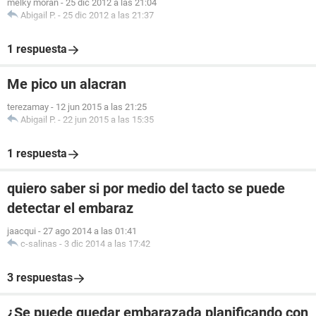
melky moran
-
25 dic 2012 a las 21:04
Abigail P.
-
25 dic 2012 a las 21:37
1 respuesta
Me pico un alacran
terezamay
-
12 jun 2015 a las 21:25
Abigail P.
-
22 jun 2015 a las 15:35
1 respuesta
quiero saber si por medio del tacto se puede
detectar el embaraz
jaacqui
-
27 ago 2014 a las 01:41
c-salinas
-
3 dic 2014 a las 17:42
3 respuestas
¿Se puede quedar embarazada planificando con