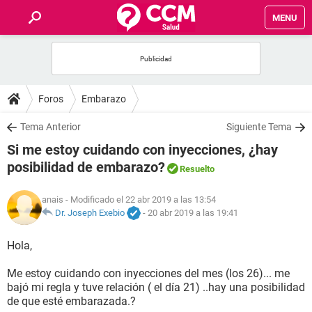
MENU
INICIO
FOROS
Foros
Embarazo
SALUD
Tema Anterior
Siguiente Tema
Si me estoy cuidando con inyecciones, ¿hay
FAMILIA
posibilidad de embarazo?
Resuelto
NUTRICIÓN
anais
- Modificado el 22 abr 2019 a las 13:54
Dr. Joseph Exebio
-
20 abr 2019 a las 19:41
BIENESTAR
Hola,
SEXUALIDAD
Me estoy cuidando con inyecciones del mes (los 26)... me
bajó mi regla y tuve relación ( el día 21) ..hay una posibilidad
de que esté embarazada.?
GLOSARIO