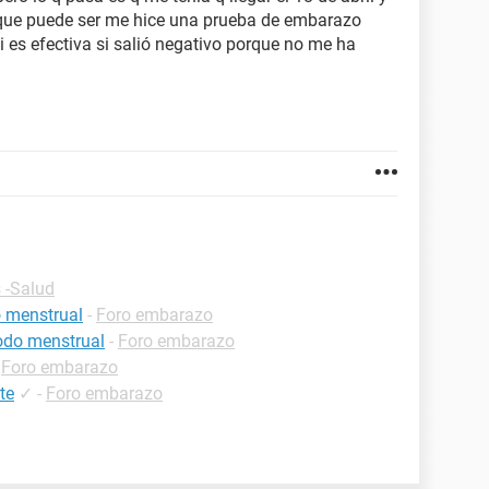
que puede ser me hice una prueba de embarazo
i es efectiva si salió negativo porque no me ha
 -Salud
o menstrual
-
Foro embarazo
iodo menstrual
-
Foro embarazo
-
Foro embarazo
te
✓
-
Foro embarazo