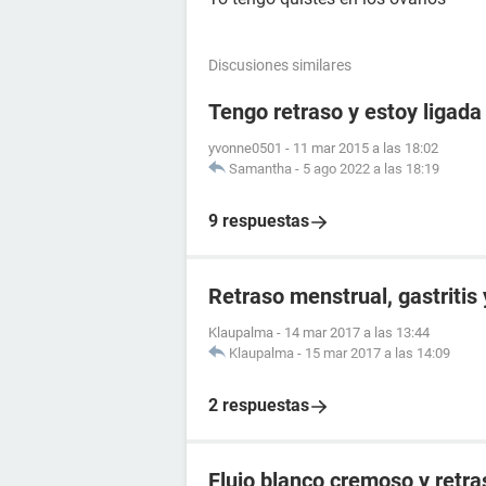
Discusiones similares
Tengo retraso y estoy ligada
yvonne0501
-
11 mar 2015 a las 18:02
Samantha
-
5 ago 2022 a las 18:19
9 respuestas
Retraso menstrual, gastritis
Klaupalma
-
14 mar 2017 a las 13:44
Klaupalma
-
15 mar 2017 a las 14:09
2 respuestas
Flujo blanco cremoso y retr