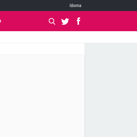
Idioma
O