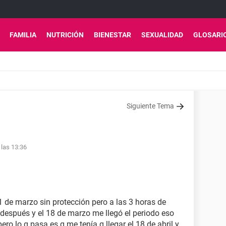
FAMILIA
NUTRICIÓN
BIENESTAR
SEXUALIDAD
GLOSARI
Siguiente Tema
 las 13:36
1 de marzo sin protección pero a las 3 horas de
 después y el 18 de marzo me llegó el periodo eso
ro lo q pasa es q me tenía q llegar el 18 de abril y