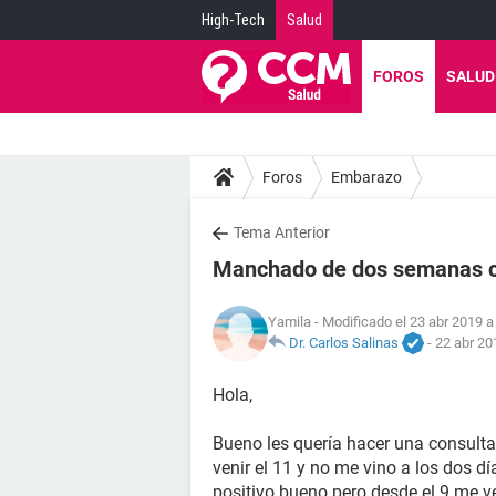
High-Tech
Salud
FOROS
SALUD
Foros
Embarazo
Tema Anterior
Manchado de dos semanas c
Yamila
- Modificado el 23 abr 2019 a
Dr. Carlos Salinas
-
22 abr 20
Hola,
Bueno les quería hacer una consult
venir el 11 y no me vino a los dos dí
positivo bueno pero desde el 9 me 