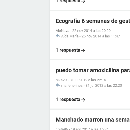
1 respuesta
Ecografía 6 semanas de ges
AleNava
-
22 nov 2014 a las 20:20
Aída María
-
26 nov 2014 a las 11:47
1 respuesta
puedo tomar amoxicilina para
nika29
-
31 jul 2012 a las 22:16
marlene-ines
-
31 jul 2012 a las 22:20
1 respuesta
Manchado marron una semana
chita96
-
19 abr 2017 a las 16:34