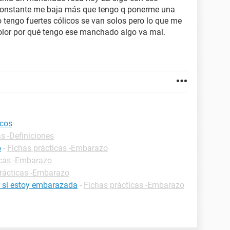
onstante me baja más que tengo q ponerme una
to tengo fuertes cólicos se van solos pero lo que me
lor por qué tengo ese manchado algo va mal.
cos
s -Definiciones
o
-
Fichas prácticas -Embarazo
icas -Embarazo
rácticas -Embarazo
 si estoy embarazada
-
Fichas prácticas -Embarazo