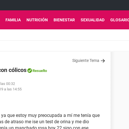
FAMILIA
NUTRICIÓN
BIENESTAR
SEXUALIDAD
GLOSARI
Siguiente Tema
on cólicos
Resuelto
 las 00:32
19 a las 14:55
a ya que estoy muy preocupada a mí me tenía que
as de atraso me ise un test de orina y me dio
venía un manchado rosa hoy 22 sigo con ese