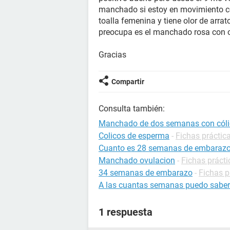
manchado si estoy en movimiento c
toalla femenina y tiene olor de arra
preocupa es el manchado rosa con o
Gracias
Compartir
Consulta también:
Manchado de dos semanas con cóli
Colicos de esperma
-
Fichas práctica
Cuanto es 28 semanas de embaraz
Manchado ovulacion
-
Fichas práct
34 semanas de embarazo
-
Fichas p
A las cuantas semanas puedo saber
1 respuesta