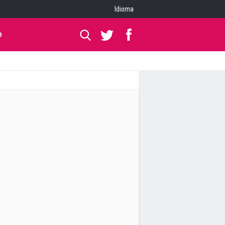
Idioma
O