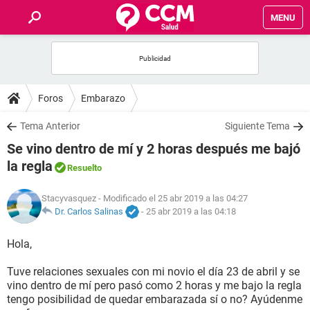
MENU
INICIO
FOROS
Foros
Embarazo
SALUD
Tema Anterior
Siguiente Tema
Se vino dentro de mí y 2 horas después me bajó
FAMILIA
la regla
Resuelto
NUTRICIÓN
Stacyvasquez
- Modificado el 25 abr 2019 a las 04:27
Dr. Carlos Salinas
-
25 abr 2019 a las 04:18
BIENESTAR
Hola,
SEXUALIDAD
Tuve relaciones sexuales con mi novio el día 23 de abril y se
vino dentro de mí pero pasó como 2 horas y me bajo la regla
tengo posibilidad de quedar embarazada sí o no? Ayúdenme
GLOSARIO