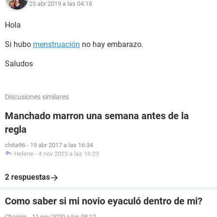
25 abr 2019 a las 04:18
Hola
Si hubo
menstruación
no hay embarazo.
Saludos
Discusiones similares
Manchado marron una semana antes de la
regla
chita96
-
19 abr 2017 a las 16:34
Helene
-
4 nov 2023 a las 16:23
2 respuestas
Como saber si mi novio eyaculó dentro de mi?
Chappis
-
11 nov 2020 a las 08:12