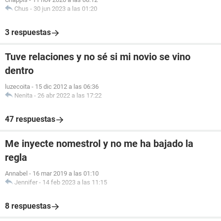
Chus
-
30 jun 2023 a las 01:20
3 respuestas
Tuve relaciones y no sé si mi novio se vino
dentro
luzecoita
-
15 dic 2012 a las 06:36
Nenita
-
26 abr 2022 a las 17:22
47 respuestas
Me inyecte nomestrol y no me ha bajado la
regla
Annabel
-
16 mar 2019 a las 01:10
Jennifer
-
14 feb 2023 a las 11:15
8 respuestas