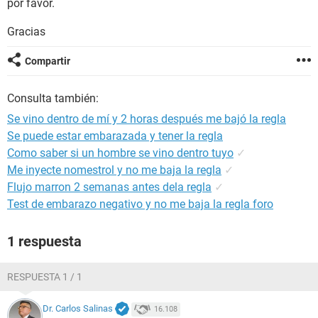
por favor.
Gracias
Compartir
Consulta también:
Se vino dentro de mí y 2 horas después me bajó la regla
Se puede estar embarazada y tener la regla
Como saber si un hombre se vino dentro tuyo
✓
Me inyecte nomestrol y no me baja la regla
✓
Flujo marron 2 semanas antes dela regla
✓
Test de embarazo negativo y no me baja la regla foro
1 respuesta
RESPUESTA 1 / 1
Dr. Carlos Salinas
16.108