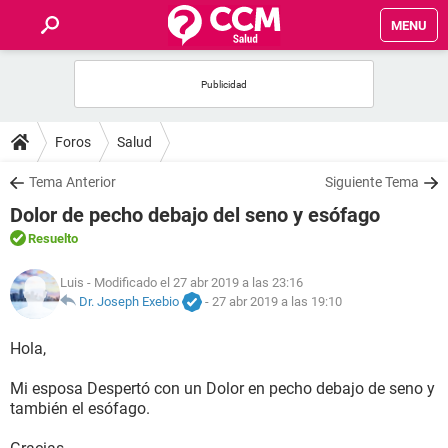
MENU
INICIO
FOROS
Foros
Salud
SALUD
Tema Anterior
Siguiente Tema
Dolor de pecho debajo del seno y esófago
FAMILIA
Resuelto
NUTRICIÓN
Luis
- Modificado el 27 abr 2019 a las 23:16
Dr. Joseph Exebio
-
27 abr 2019 a las 19:10
BIENESTAR
Hola,
SEXUALIDAD
Mi esposa Despertó con un Dolor en pecho debajo de seno y
también el esófago.
GLOSARIO