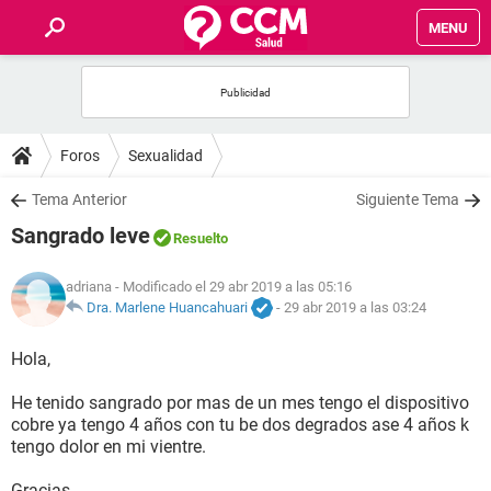
MENU
INICIO
FOROS
Foros
Sexualidad
SALUD
Tema Anterior
Siguiente Tema
Sangrado leve
Resuelto
FAMILIA
adriana
- Modificado el 29 abr 2019 a las 05:16
NUTRICIÓN
Dra. Marlene Huancahuari
-
29 abr 2019 a las 03:24
Hola,
BIENESTAR
He tenido sangrado por mas de un mes tengo el dispositivo
SEXUALIDAD
cobre ya tengo 4 años con tu be dos degrados ase 4 años k
tengo dolor en mi vientre.
GLOSARIO
Gracias