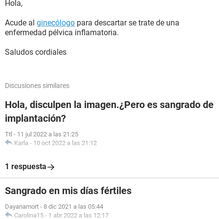
Hola,
Acude al
ginecólogo
para descartar se trate de una
enfermedad pélvica inflamatoria.
Saludos cordiales
Discusiones similares
Hola, disculpen la imagen.¿Pero es sangrado de
implantación?
Ttl
-
11 jul 2022 a las 21:25
Karla
-
10 oct 2022 a las 21:12
1 respuesta
Sangrado en mis días fértiles
Dayanamort
-
8 dic 2021 a las 05:44
Carolina15
-
1 abr 2022 a las 12:17