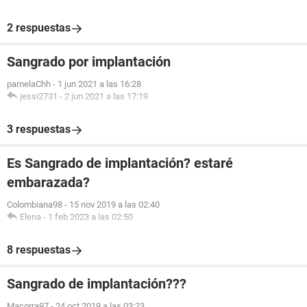
2 respuestas
Sangrado por implantación
pamelaChh
-
1 jun 2021 a las 16:28
jessi2731
-
2 jun 2021 a las 17:19
3 respuestas
Es Sangrado de implantación? estaré
embarazada?
Colombiana98
-
15 nov 2019 a las 02:40
Elena
-
1 feb 2023 a las 02:50
8 respuestas
Sangrado de implantación???
Macorra97
-
24 oct 2019 a las 03:23