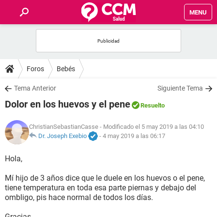
MENU
INICIO
FOROS
Foros
Bebés
SALUD
Tema Anterior
Siguiente Tema
Dolor en los huevos y el pene
Resuelto
FAMILIA
ChristianSebastianCasse
- Modificado el 5 may 2019 a las 04:10
NUTRICIÓN
Dr. Joseph Exebio
-
4 may 2019 a las 06:17
Hola,
BIENESTAR
Mí hijo de 3 años dice que le duele en los huevos o el pene,
SEXUALIDAD
tiene temperatura en toda esa parte piernas y debajo del
ombligo, pis hace normal de todos los días.
GLOSARIO
Gracias