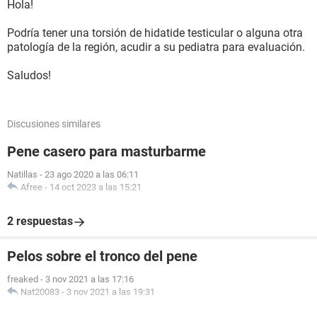
Hola!
Podría tener una torsión de hidatide testicular o alguna otra
patología de la región, acudir a su pediatra para evaluación.
Saludos!
Discusiones similares
Pene casero para masturbarme
Natillas
-
23 ago 2020 a las 06:11
Afree
-
14 oct 2023 a las 15:21
2 respuestas
Pelos sobre el tronco del pene
freaked
-
3 nov 2021 a las 17:16
Nat20083
-
3 nov 2021 a las 19:31