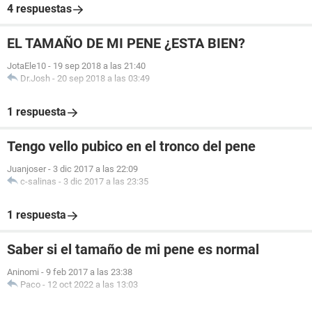
4 respuestas
EL TAMAÑO DE MI PENE ¿ESTA BIEN?
JotaEle10
-
19 sep 2018 a las 21:40
Dr.Josh
-
20 sep 2018 a las 03:49
1 respuesta
Tengo vello pubico en el tronco del pene
Juanjoser
-
3 dic 2017 a las 22:09
c-salinas
-
3 dic 2017 a las 23:35
1 respuesta
Saber si el tamaño de mi pene es normal
Aninomi
-
9 feb 2017 a las 23:38
Paco
-
12 oct 2022 a las 13:03