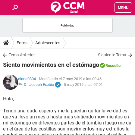
MENU
INICIO
FOROS
Foros
Adolescentes
SALUD
Tema Anterior
Siguiente Tema
Siento movimientos en el estómago
Resuelto
FAMILIA
diana0804
- Modificado el 7 may 2019 a las 00:46
NUTRICIÓN
Dr. Joseph Exebio
-
5 may 2019 a las 07:01
Hola,
BIENESTAR
Tengo una duda espero y me la puedan quitar la verdad es
SEXUALIDAD
que ya llevo un mes o hasta mas sintiendo movimientos en
mi estomago en diferentes partes de el tambien luego me da
en el área de las costillas son movimientos muy extraños la
GLOSARIO
verdad es que no estoy embarazada ni nada por el estilo y