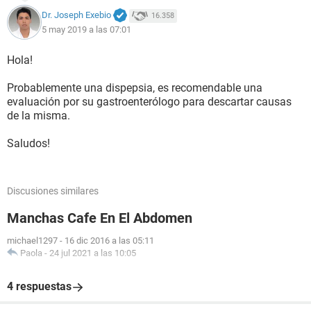
Dr. Joseph Exebio
16.358
5 may 2019 a las 07:01
Hola!
Probablemente una dispepsia, es recomendable una
evaluación por su gastroenterólogo para descartar causas
de la misma.
Saludos!
Discusiones similares
Manchas Cafe En El Abdomen
michael1297
-
16 dic 2016 a las 05:11
Paola
-
24 jul 2021 a las 10:05
4 respuestas