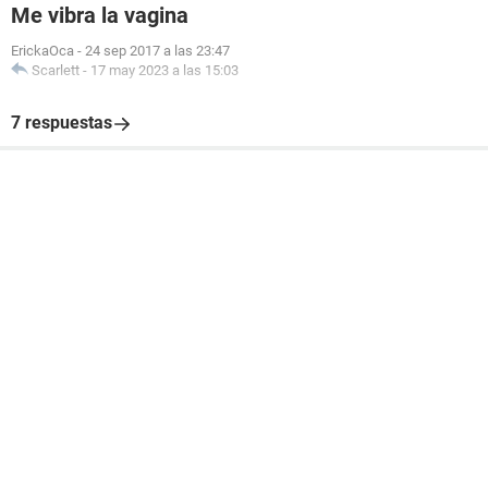
Me vibra la vagina
ErickaOca
-
24 sep 2017 a las 23:47
Scarlett
-
17 may 2023 a las 15:03
7 respuestas