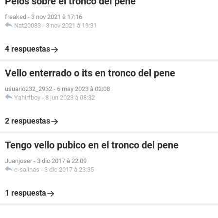
Pelos sobre el tronco del pene
freaked
-
3 nov 2021 à 17:16
Nat20083
-
3 nov 2021 à 19:31
4 respuestas
Vello enterrado o its en tronco del pene
usuario232_2932
-
6 may 2023 à 02:08
Yahirfboy
-
8 jun 2023 à 08:32
2 respuestas
Tengo vello pubico en el tronco del pene
Juanjoser
-
3 dic 2017 à 22:09
c-salinas
-
3 dic 2017 à 23:35
1 respuesta