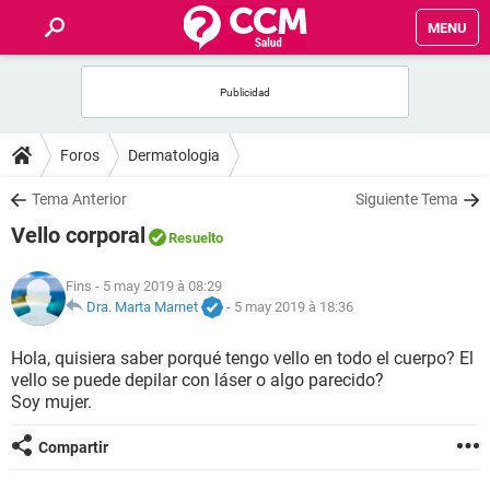
MENU
INICIO
FORUMS
Foros
Dermatologia
SALUD
Tema Anterior
Siguiente Tema
Vello corporal
Resuelto
FAMILIA
Fins
- 5 may 2019 à 08:29
NUTRICIÓN
Dra. Marta Marnet
-
5 may 2019 à 18:36
Hola, quisiera saber porqué tengo vello en todo el cuerpo? El
BIENESTAR
vello se puede depilar con láser o algo parecido?
Soy mujer.
SEXUALIDAD
Compartir
GLOSARIO