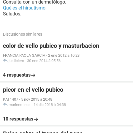
Consulta con un dermatólogo.
Qué es el hirsutismo
Saludos.
Discusiones similares
color de vello pubico y masturbacion
FRANCIA PAOLA GARCIA
-
2 ene 2012 à 10:23
justiciero
-
30 ene 2014 à 05:56
4 respuestas
picor en el vello pubico
KAT1407
-
5 nov 2015 à 20:48
marlene-ines
-
14 dic 2018 à 04:38
10 respuestas