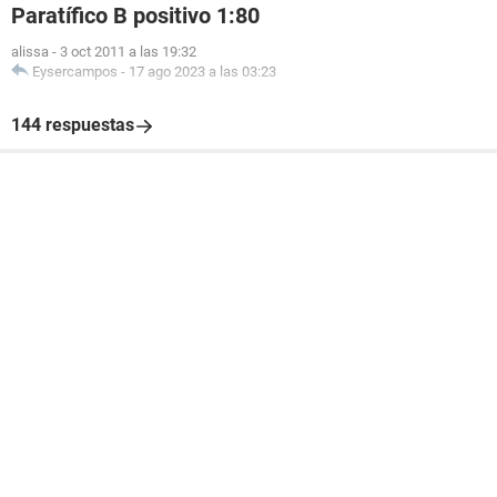
Paratífico B positivo 1:80
alissa
-
3 oct 2011 a las 19:32
Eysercampos
-
17 ago 2023 a las 03:23
144 respuestas