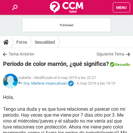
MENU
INICIO
FOROS
Foros
Sexualidad
SALUD
Tema Anterior
Siguiente Tema
Periodo de color marrón, ¿qué significa?
Resuelto
FAMILIA
Isabella
- Modificado el 6 may 2019 a las 22:27
NUTRICIÓN
Dra. Marlene Huancahuari
-
6 may 2019 a las 19:19
Hola,
BIENESTAR
Tengo una duda y es que tuve relaciones al parecer con mi
SEXUALIDAD
periodo. Hay veces que me viene por 7 días otro por 3. Me
vino el miércoles/jueves y el sábado no me venía así que
tuve relaciones con protección. Ahora me viene pero color
GLOSARIO
marroncito, como si fuera los restos de periodo(normal) Me