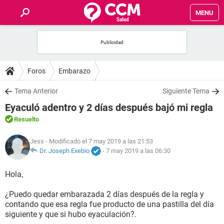
MENU
INICIO
FOROS
Foros
Embarazo
SALUD
Tema Anterior
Siguiente Tema
Eyaculó adentro y 2 días después bajó mi regla
FAMILIA
Resuelto
NUTRICIÓN
Jess
- Modificado el 7 may 2019 a las 21:53
Dr. Joseph Exebio
-
7 may 2019 a las 06:30
BIENESTAR
Hola,
SEXUALIDAD
¿Puedo quedar embarazada 2 días después de la regla y
contando que esa regla fue producto de una pastilla del día
siguiente y que si hubo eyaculación?.
GLOSARIO