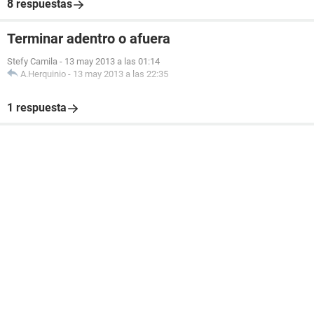
8 respuestas
Terminar adentro o afuera
Stefy Camila
-
13 may 2013 a las 01:14
A.Herquinio
-
13 may 2013 a las 22:35
1 respuesta