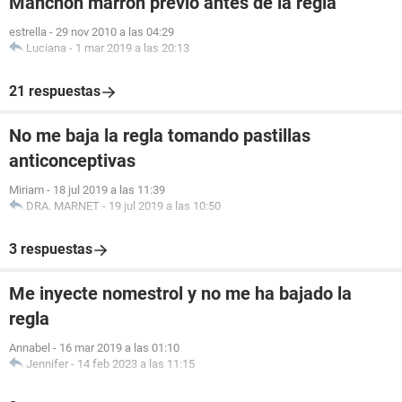
Manchón marrón previo antes de la regla
estrella
-
29 nov 2010 a las 04:29
Luciana
-
1 mar 2019 a las 20:13
21 respuestas
No me baja la regla tomando pastillas
anticonceptivas
Miriam
-
18 jul 2019 a las 11:39
DRA. MARNET
-
19 jul 2019 a las 10:50
3 respuestas
Me inyecte nomestrol y no me ha bajado la
regla
Annabel
-
16 mar 2019 a las 01:10
Jennifer
-
14 feb 2023 a las 11:15