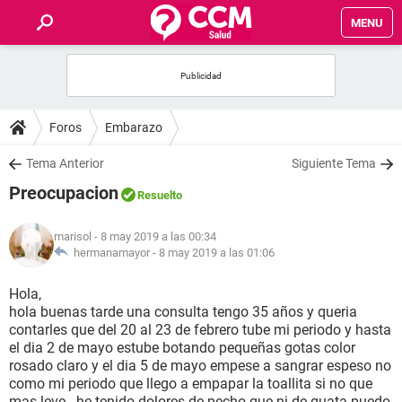
MENU
INICIO
FOROS
Foros
Embarazo
SALUD
Tema Anterior
Siguiente Tema
Preocupacion
Resuelto
FAMILIA
marisol
- 8 may 2019 a las 00:34
NUTRICIÓN
hermanamayor -
8 may 2019 a las 01:06
Hola,
BIENESTAR
hola buenas tarde una consulta tengo 35 años y queria
contarles que del 20 al 23 de febrero tube mi periodo y hasta
SEXUALIDAD
el dia 2 de mayo estube botando pequeñas gotas color
rosado claro y el dia 5 de mayo empese a sangrar espeso no
como mi periodo que llego a empapar la toallita si no que
GLOSARIO
mas leve...he tenido dolores de pecho que ni de guata puedo