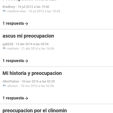
Bradbury
-
16 jul 2012 a las 19:40
marlene-ines
-
16 jul 2012 a las 19:43
1 respuesta
ascus mi preocupacion
gabb28
-
13 abr 2014 a las 05:54
noehein
-
21 abr 2014 a las 16:04
1 respuesta
Mi historia y preocupacion
AllenParker
-
18 nov 2016 a las 02:29
aliciavv
-
18 nov 2016 a las 02:36
1 respuesta
preocupacion por el clinomin