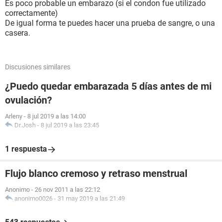
Es poco probable un embarazo (si el condon fue utilizado
correctamente)
De igual forma te puedes hacer una prueba de sangre, o una
casera.
Discusiones similares
¿Puedo quedar embarazada 5 días antes de mi
ovulación?
Arleny
-
8 jul 2019 a las 14:00
Dr.Josh
-
8 jul 2019 a las 23:45
1 respuesta
Flujo blanco cremoso y retraso menstrual
Anonimo
-
26 nov 2011 a las 22:12
anonimo0026
-
31 may 2019 a las 21:49