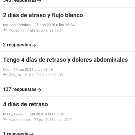
543 respuestas
2 días de atraso y flujo blanco
usuario anónimo
-
25 ago 2016 a las 16:34
Yudechh
-
7 abr 2020 a las 15:51
2 respuestas
Tengo 4 días de retraso y dolores abdominales
Ceci
-
14 abr 2011 a las 03:48
Zay_24
-
30 jun 2020 a las 21:09
137 respuestas
4 días de retraso
Meel_1996
-
11 jun 2018 a las 08:04
marlene-ines
-
11 jun 2018 a las 23:41
1 respuesta