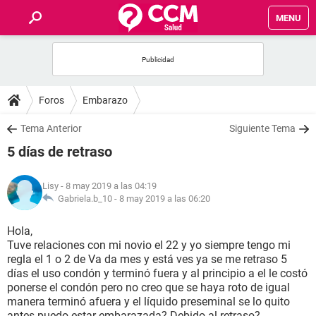
MENU
INICIO
FOROS
Foros
Embarazo
SALUD
Tema Anterior
Siguiente Tema
5 días de retraso
FAMILIA
Lisy
- 8 may 2019 a las 04:19
NUTRICIÓN
Gabriela.b_10 -
8 may 2019 a las 06:20
Hola,
BIENESTAR
Tuve relaciones con mi novio el 22 y yo siempre tengo mi
regla el 1 o 2 de Va da mes y está ves ya se me retraso 5
SEXUALIDAD
días el uso condón y terminó fuera y al principio a el le costó
ponerse el condón pero no creo que se haya roto de igual
manera terminó afuera y el líquido preseminal se lo quito
GLOSARIO
antes puedo estar embarazada? Debido al retraso?