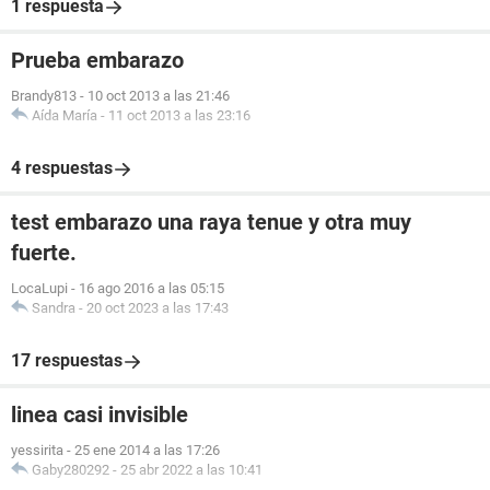
1 respuesta
Prueba embarazo
Brandy813
-
10 oct 2013 a las 21:46
Aída María
-
11 oct 2013 a las 23:16
4 respuestas
test embarazo una raya tenue y otra muy
fuerte.
LocaLupi
-
16 ago 2016 a las 05:15
Sandra
-
20 oct 2023 a las 17:43
17 respuestas
linea casi invisible
yessirita
-
25 ene 2014 a las 17:26
Gaby280292
-
25 abr 2022 a las 10:41