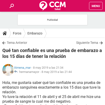
MENU
INICIO
FOROS
Foros
Embarazo
SALUD
Tema Anterior
Siguiente Tema
Qué tan confiable es una prueba de embarazo a
FAMILIA
los 15 días de tener la relación
NUTRICIÓN
Ximena_mar
- 8 may 2019 a las 21:34
hermanamayor -
8 may 2019 a las 21:44
BIENESTAR
Hola, me gustaría saber qué tan confiable es una prueba de
embarazo sanguínea exactamente a los 15 dias que tuve la
SEXUALIDAD
relación.
Yo tuve la relación el 11 de abril y el 25 de abril me hize una
prueba de sangre la cual me dió negativo.
GLOSARIO