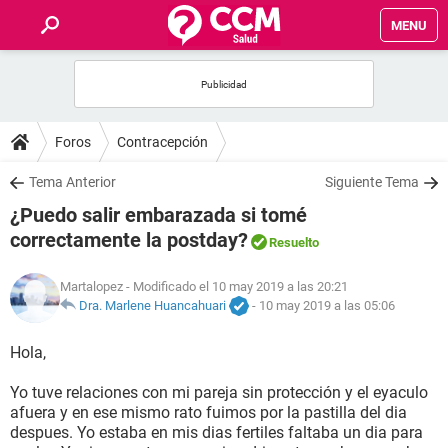
MENU
INICIO
FOROS
Foros
Contracepción
SALUD
Tema Anterior
Siguiente Tema
¿Puedo salir embarazada si tomé
FAMILIA
correctamente la postday?
Resuelto
NUTRICIÓN
Martalopez
- Modificado el 10 may 2019 a las 20:21
Dra. Marlene Huancahuari
-
10 may 2019 a las 05:06
BIENESTAR
Hola,
SEXUALIDAD
Yo tuve relaciones con mi pareja sin protección y el eyaculo
afuera y en ese mismo rato fuimos por la pastilla del dia
despues. Yo estaba en mis dias fertiles faltaba un dia para
GLOSARIO