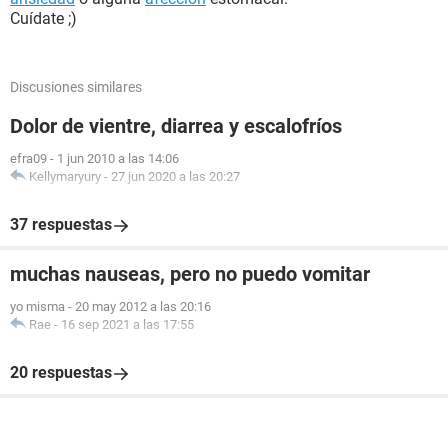
Cuídate ;)
Discusiones similares
Dolor de vientre, diarrea y escalofríos
efra09
-
1 jun 2010 a las 14:06
Kellymaryury
-
27 jun 2020 a las 20:27
37 respuestas
muchas nauseas, pero no puedo vomitar
yo misma
-
20 may 2012 a las 20:16
Rae
-
16 sep 2021 a las 17:55
20 respuestas