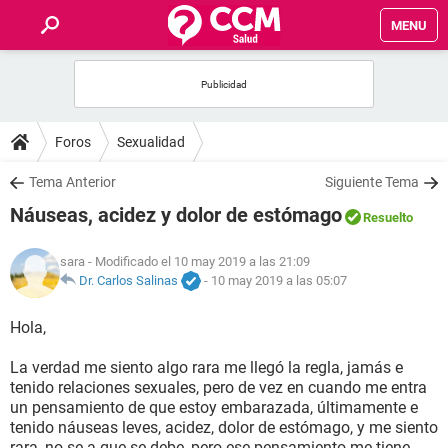
MENU
INICIO
FOROS
Foros
Sexualidad
SALUD
Tema Anterior
Siguiente Tema
Náuseas, acidez y dolor de estómago
Resuelto
FAMILIA
sara
- Modificado el 10 may 2019 a las 21:09
NUTRICIÓN
Dr. Carlos Salinas
-
10 may 2019 a las 05:07
Hola,
BIENESTAR
La verdad me siento algo rara me llegó la regla, jamás e
SEXUALIDAD
tenido relaciones sexuales, pero de vez en cuando me entra
un pensamiento de que estoy embarazada, últimamente e
tenido náuseas leves, acidez, dolor de estómago, y me siento
GLOSARIO
rara, no se a que se debe, pero ese pensamiento me tiene