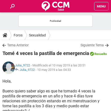
MENU
INICIO
FOROS
Foros
Sexualidad
SALUD
Tema Anterior
Siguiente Tema
Tomé 4 veces la pastilla de emergencia
Resuelto
FAMILIA
Julia_9722
- Modificado el 10 may 2019 a las 20:51
NUTRICIÓN
Julia_9722
-
10 may 2019 a las 04:33
Hola,
BIENESTAR
Bueno quiero saber algo es que he tomado 4 veces la
SEXUALIDAD
pastilla de emergencia en un año y hace 4 días tuve
relaciones sin protección estando en mi menstruacion y
tome las pastilla a los 3 días y medio puedo estar
GLOSARIO
embarazada?: (.