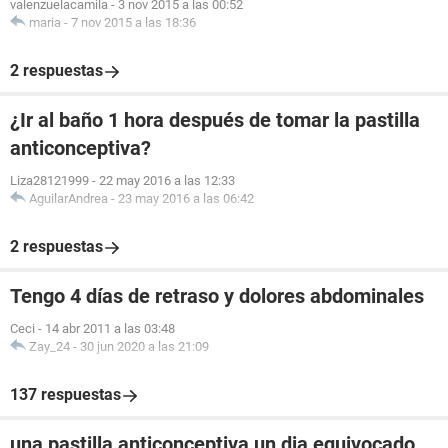
valenzuelacamila
-
3 nov 2015 a las 00:52
maria
-
7 nov 2015 a las 18:36
2 respuestas
¿Ir al baño 1 hora después de tomar la pastilla
anticonceptiva?
Liza28121999
-
22 may 2016 a las 12:33
AguilarAndrea
-
23 may 2016 a las 06:42
2 respuestas
Tengo 4 días de retraso y dolores abdominales
Ceci
-
14 abr 2011 a las 03:48
Zay_24
-
30 jun 2020 a las 21:09
137 respuestas
una pastilla anticonceptiva un dia equivocado