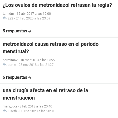
¿Los ovulos de metronidazol retrasan la regla?
tamidm
-
15 abr 2017 a las 19:00
222
-
24 feb 2020 a las 23:09
5 respuestas
metronidazol causa retraso en el periodo
menstrual?
normita62
-
10 mar 2013 a las 03:27
pame
-
25 nov 2018 a las 21:27
6 respuestas
una cirugía afecta en el retraso de la
menstruación
mani_luci
-
8 feb 2013 a las 20:40
Liseth
-
30 ene 2023 a las 20:31