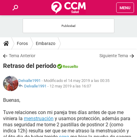
MENU
INICIO
FOROS
Foros
Embarazo
SALUD
Tema Anterior
Siguiente Tema
Retraso del periodo
Resuelto
FAMILIA
Delvalle1991
- Modificado el 14 may 2019 a las 00:35
NUTRICIÓN
Delvalle1991
-
12 may 2019 a las 16:07
Buenas,
BIENESTAR
Tuve relaciones con mi pareja tres días antes de que me
SEXUALIDAD
viniera la
menstruación
y usamos protección, además para
mas seguridad me tome 2 pastillas de postinor 2 (como
indica 12h) resulta ser que se me atraso la menstruación y
GLOSARIO
al 6to dia de haber tenido
sexo
me hice la prueba de sangre