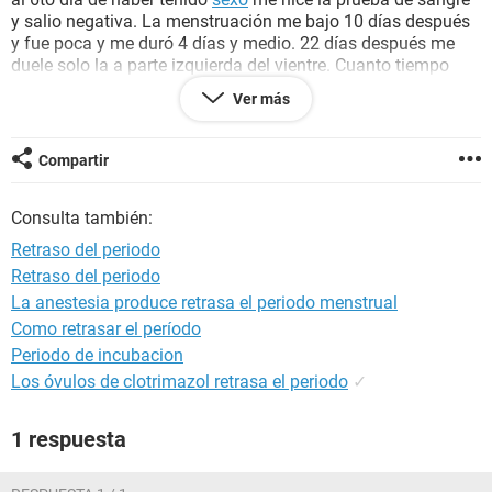
y salio negativa. La menstruación me bajo 10 días después
y fue poca y me duró 4 días y medio. 22 días después me
duele solo la a parte izquierda del vientre. Cuanto tiempo
debo esperar para realizar la prueba nuevamente. Es
Ver más
necesaria decir que no me duelen los senos y que no tengo
ni sueño ni cansancio.
Compartir
Gracias
Consulta también:
Retraso del periodo
Retraso del periodo
La anestesia produce retrasa el periodo menstrual
Como retrasar el período
Periodo de incubacion
Los óvulos de clotrimazol retrasa el periodo
✓
1 respuesta