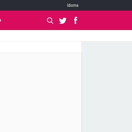
Idioma
O