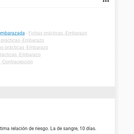
 embarazada
-
Fichas prácticas -Embarazo
 prácticas -Embarazo
as prácticas -Embarazo
prácticas -Embarazo
s -Contracepción
tima relación de riesgo. La de sangre, 10 días.