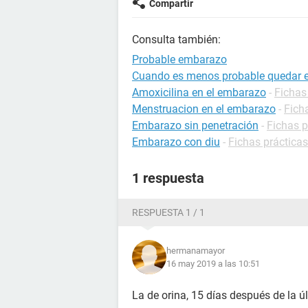
Compartir
Consulta también:
Probable embarazo
Cuando es menos probable quedar
Amoxicilina en el embarazo
-
Fichas
Menstruacion en el embarazo
-
Fich
Embarazo sin penetración
-
Fichas 
Embarazo con diu
-
Fichas práctica
1 respuesta
RESPUESTA 1 / 1
hermanamayor
16 may 2019 a las 10:51
La de orina, 15 días después de la úl