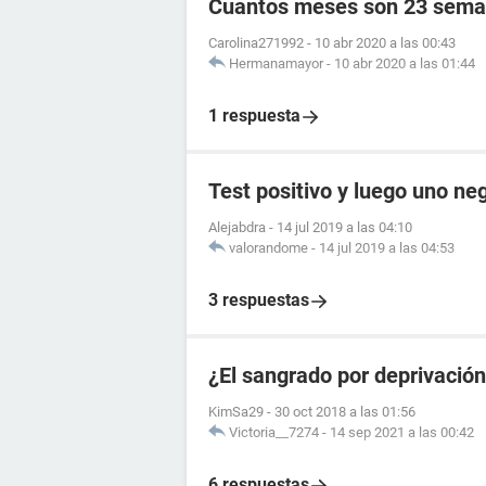
Cuantos meses son 23 sema
Carolina271992
-
10 abr 2020 a las 00:43
Hermanamayor
-
10 abr 2020 a las 01:44
1 respuesta
Test positivo y luego uno ne
Alejabdra
-
14 jul 2019 a las 04:10
valorandome
-
14 jul 2019 a las 04:53
3 respuestas
¿El sangrado por deprivació
KimSa29
-
30 oct 2018 a las 01:56
Victoria__7274
-
14 sep 2021 a las 00:42
6 respuestas