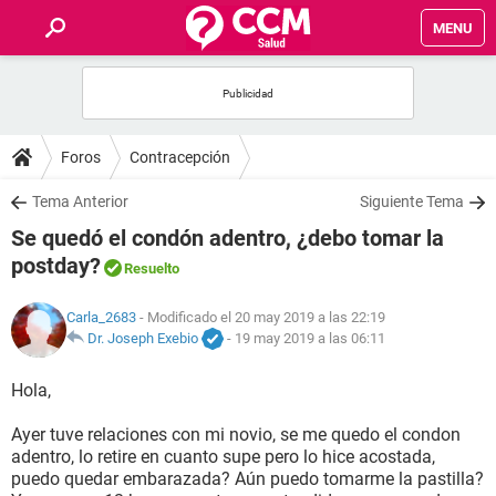
MENU
INICIO
FOROS
Foros
Contracepción
SALUD
Tema Anterior
Siguiente Tema
Se quedó el condón adentro, ¿debo tomar la
FAMILIA
postday?
Resuelto
NUTRICIÓN
Carla_2683
- Modificado el 20 may 2019 a las 22:19
Dr. Joseph Exebio
-
19 may 2019 a las 06:11
BIENESTAR
Hola,
SEXUALIDAD
Ayer tuve relaciones con mi novio, se me quedo el condon
adentro, lo retire en cuanto supe pero lo hice acostada,
puedo quedar embarazada? Aún puedo tomarme la pastilla?
GLOSARIO