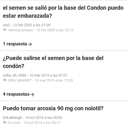
el semen se salió por la base del Condon puedo
estar embarazada?
me2
-
13 feb 2020 a las 21:09
Hermanamayor
-
13 feb 2020 a las 23:16
1 respuesta
¿Puede salirse el semen por la base del
condón?
sofia_96_5688
-
16 mar 2019 a las 01:07
DRA. MARNET
-
16 mar 2019 a las 12:50
4 respuestas
Puedo tomar arcoxia 90 mg con nolotil?
ErikaBalogh
-
14 oct 2016 a las 00:00
Dr.Josh
-
14 oct 2016 a las 00:17