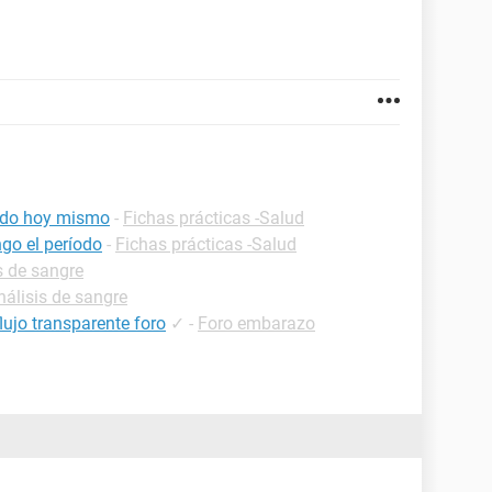
iodo hoy mismo
-
Fichas prácticas -Salud
go el período
-
Fichas prácticas -Salud
s de sangre
nálisis de sangre
lujo transparente foro
✓
-
Foro embarazo