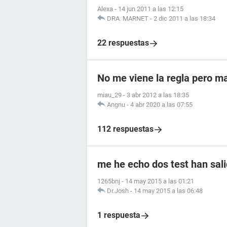
Alexa
-
14 jun 2011 a las 12:15
DRA. MARNET
-
2 dic 2011 a las 18:34
22 respuestas
No me viene la regla pero m
miau_29
-
3 abr 2012 a las 18:35
Angnu
-
4 abr 2020 a las 07:55
112 respuestas
me he echo dos test han sali
1265bnj
-
14 may 2015 a las 01:21
Dr.Josh
-
14 may 2015 a las 06:48
1 respuesta