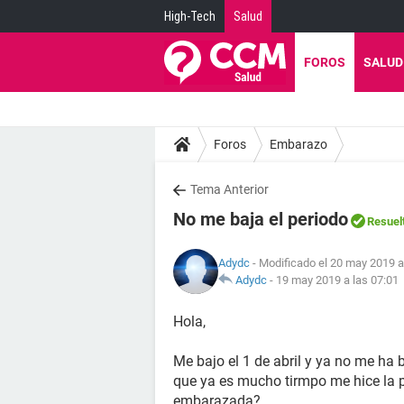
High-Tech
Salud
FOROS
SALUD
Foros
Embarazo
Tema Anterior
No me baja el periodo
Resuel
Adydc
- Modificado el 20 may 2019 a
Adydc
-
19 may 2019 a las 07:01
Hola,
Me bajo el 1 de abril y ya no me ha
que ya es mucho tirmpo me hice la p
embarazada?.