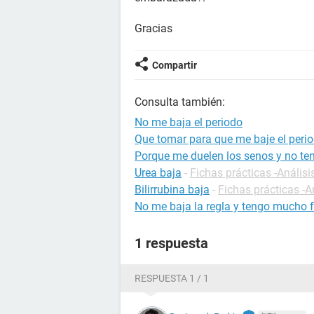
Gracias
Compartir
Consulta también:
No me baja el periodo
Que tomar para que me baje el per
Porque me duelen los senos y no ten
Urea baja
-
Fichas prácticas -Análisi
Bilirrubina baja
-
Fichas prácticas -A
No me baja la regla y tengo mucho f
1 respuesta
RESPUESTA 1 / 1