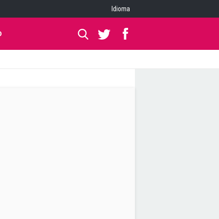
Idioma
O