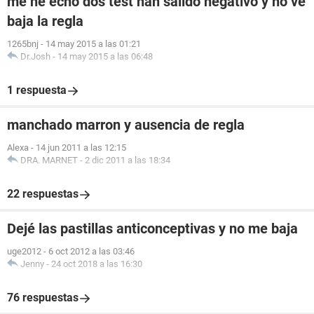
me he echo dos test han salido negativo y no ve
baja la regla
1265bnj
-
14 may 2015 a las 01:21
Dr.Josh
-
14 may 2015 a las 06:48
1 respuesta
manchado marron y ausencia de regla
Alexa
-
14 jun 2011 a las 12:15
DRA. MARNET
-
2 dic 2011 a las 18:34
22 respuestas
Dejé las pastillas anticonceptivas y no me baja
uge2012
-
6 oct 2012 a las 03:46
Jenny
-
24 oct 2018 a las 16:30
76 respuestas