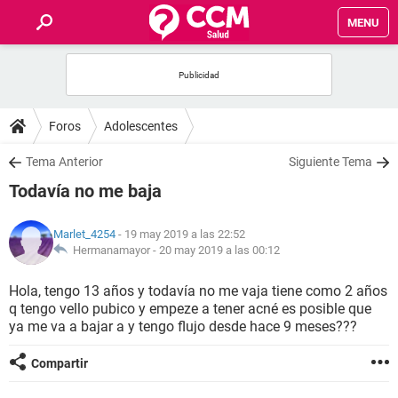
MENU
INICIO
FOROS
Foros
Adolescentes
SALUD
Tema Anterior
Siguiente Tema
Todavía no me baja
FAMILIA
Marlet_4254
- 19 may 2019 a las 22:52
NUTRICIÓN
Hermanamayor -
20 may 2019 a las 00:12
Hola, tengo 13 años y todavía no me vaja tiene como 2 años
BIENESTAR
q tengo vello pubico y empeze a tener acné es posible que
ya me va a bajar a y tengo flujo desde hace 9 meses???
SEXUALIDAD
Compartir
GLOSARIO