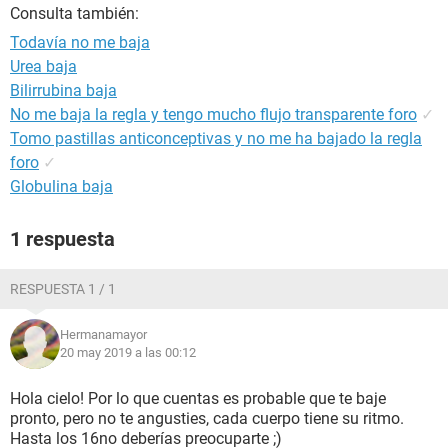
Consulta también:
Todavía no me baja
Urea baja
Bilirrubina baja
No me baja la regla y tengo mucho flujo transparente foro
✓
Tomo pastillas anticonceptivas y no me ha bajado la regla
foro
✓
Globulina baja
1 respuesta
RESPUESTA 1 / 1
Hermanamayor
20 may 2019 a las 00:12
Hola cielo! Por lo que cuentas es probable que te baje
pronto, pero no te angusties, cada cuerpo tiene su ritmo.
Hasta los 16no deberías preocuparte ;)