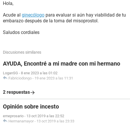
Hola,
Acude al
ginecólogo
para evaluar si aún hay viabilidad de tu
embarazo después de la toma del misoprostol.
Saludos cordiales
Discusiones similares
AYUDA, Encontré a mi madre con mi hermano
LoganSG
-
8 ene 2023 a las 01:02
Fabriciodongo
-
19 ene 2023 a las 11:31
2 respuestas
Opinión sobre incesto
emeprosario
-
13 oct 2019 a las 22:52
Hermanamayor
-
13 oct 2019 a las 23:33