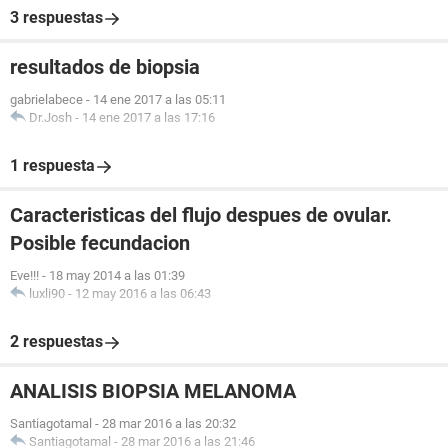
3 respuestas
resultados de biopsia
gabrielabece
-
14 ene 2017 a las 05:11
Dr.Josh
-
14 ene 2017 a las 17:16
1 respuesta
Caracteristicas del flujo despues de ovular.
Posible fecundacion
Eve!!!
-
18 may 2014 a las 01:39
luxli90
-
12 may 2016 a las 06:43
2 respuestas
ANALISIS BIOPSIA MELANOMA
Santiagotamal
-
28 mar 2016 a las 20:32
Santiagotamal
-
28 mar 2016 a las 21:46