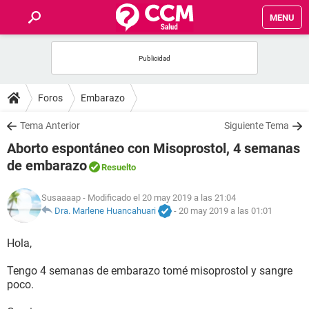
MENU
INICIO
FOROS
Foros
Embarazo
SALUD
Tema Anterior
Siguiente Tema
Aborto espontáneo con Misoprostol, 4 semanas
FAMILIA
de embarazo
Resuelto
NUTRICIÓN
Susaaaap
- Modificado el 20 may 2019 a las 21:04
Dra. Marlene Huancahuari
-
20 may 2019 a las 01:01
BIENESTAR
Hola,
SEXUALIDAD
Tengo 4 semanas de embarazo tomé misoprostol y sangre
poco.
GLOSARIO