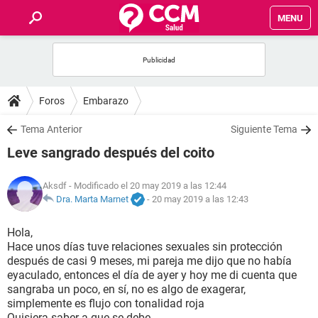
MENU
INICIO
FOROS
Foros
Embarazo
SALUD
Tema Anterior
Siguiente Tema
Leve sangrado después del coito
FAMILIA
Aksdf
- Modificado el 20 may 2019 a las 12:44
NUTRICIÓN
Dra. Marta Marnet
-
20 may 2019 a las 12:43
Hola,
BIENESTAR
Hace unos días tuve relaciones sexuales sin protección
después de casi 9 meses, mi pareja me dijo que no había
SEXUALIDAD
eyaculado, entonces el día de ayer y hoy me di cuenta que
sangraba un poco, en sí, no es algo de exagerar,
simplemente es flujo con tonalidad roja
GLOSARIO
Quisiera saber a que se debe