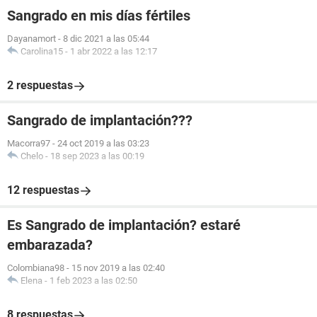
Sangrado en mis días fértiles
Dayanamort
-
8 dic 2021 a las 05:44
Carolina15
-
1 abr 2022 a las 12:17
2 respuestas
Sangrado de implantación???
Macorra97
-
24 oct 2019 a las 03:23
Chelo
-
18 sep 2023 a las 00:19
12 respuestas
Es Sangrado de implantación? estaré
embarazada?
Colombiana98
-
15 nov 2019 a las 02:40
Elena
-
1 feb 2023 a las 02:50
8 respuestas