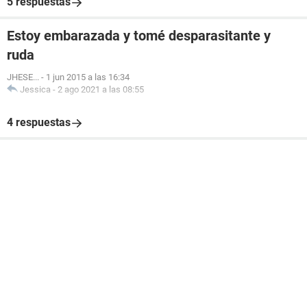
5 respuestas
Estoy embarazada y tomé desparasitante y
ruda
JHESE...
-
1 jun 2015 a las 16:34
Jessica
-
2 ago 2021 a las 08:55
4 respuestas