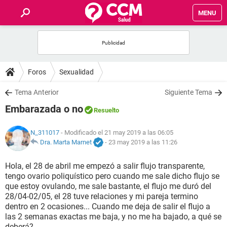
MENU
INICIO
FOROS
Foros
Sexualidad
SALUD
Tema Anterior
Siguiente Tema
Embarazada o no
Resuelto
FAMILIA
N_311017
- Modificado el 21 may 2019 a las 06:05
NUTRICIÓN
Dra. Marta Marnet
-
23 may 2019 a las 11:26
Hola, el 28 de abril me empezó a salir flujo transparente,
BIENESTAR
tengo ovario poliquístico pero cuando me sale dicho flujo se
que estoy ovulando, me sale bastante, el flujo me duró del
SEXUALIDAD
28/04-02/05, el 28 tuve relaciones y mi pareja termino
dentro en 2 ocasiones... Cuando me deja de salir el flujo a
las 2 semanas exactas me baja, y no me ha bajado, a qué se
GLOSARIO
deberá?