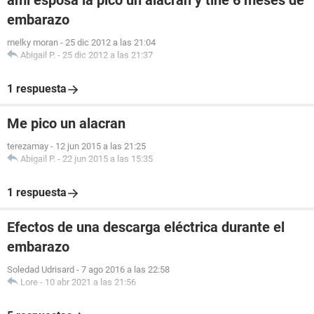
ami esposa la pico un alacran y tine 6 meses de
embarazo
melky moran
-
25 dic 2012 a las 21:04
Abigail P.
-
25 dic 2012 a las 21:37
1 respuesta
Me pico un alacran
terezamay
-
12 jun 2015 a las 21:25
Abigail P.
-
22 jun 2015 a las 15:35
1 respuesta
Efectos de una descarga eléctrica durante el
embarazo
Soledad Udrisard
-
7 ago 2016 a las 22:58
Lore
-
10 abr 2021 a las 21:56