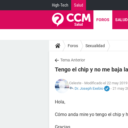
High-Tech
Salud
FOROS
SALUD
Foros
Sexualidad
Tema Anterior
Tengo el chip y no me baja la
Celeste
- Modificado el 22 may 2019 
Dr. Joseph Exebio
-
21 may 20
Hola,
Cómo anda mire yo tengo el chip y 
Gracias