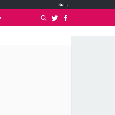
Idioma
O