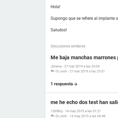
Hola!
Supongo que se refiere al implante 
Saludos!
Discusiones similares
Me baja manchas marrones p
Jimena
-
27 mar 2019 a las 23:04
Dr.Josh
-
27 mar 2019 a las 23:51
1 respuesta
me he echo dos test han sali
1265bnj
-
14 may 2015 a las 01:21
Dr.Josh
-
14 may 2015 a las 06:48