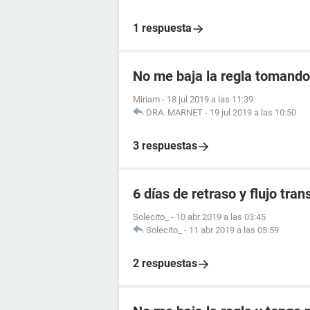
1 respuesta
No me baja la regla tomando 
Miriam
-
18 jul 2019 a las 11:39
DRA. MARNET
-
19 jul 2019 a las 10:50
3 respuestas
6 días de retraso y flujo tra
Solecito_
-
10 abr 2019 a las 03:45
Solecito_
-
11 abr 2019 a las 05:59
2 respuestas