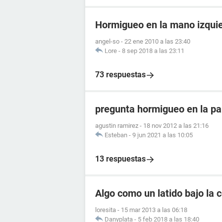
Hormigueo en la mano izqui
angel-so
-
22 ene 2010 a las 23:40
Lore
-
8 sep 2018 a las 23:11
73 respuestas
pregunta hormigueo en la par
agustin ramirez
-
18 nov 2012 a las 21:16
Esteban
-
9 jun 2021 a las 10:05
13 respuestas
Algo como un latido bajo la c
loresita
-
15 mar 2013 a las 06:18
Danyplata
-
5 feb 2018 a las 18:40