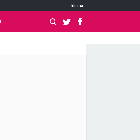
Idioma
O