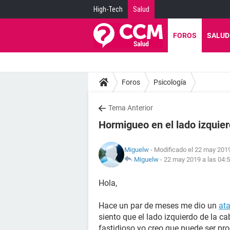
High-Tech
Salud
FOROS
SALUD
Foros
Psicología
Tema Anterior
Hormigueo en el lado izquier
Miguelw
- Modificado el 22 may 2019
Miguelw
-
22 may 2019 a las 04:
Hola,
Hace un par de meses me dio un
at
siento que el lado izquierdo de la 
fastidioso yo creo que puede ser pr