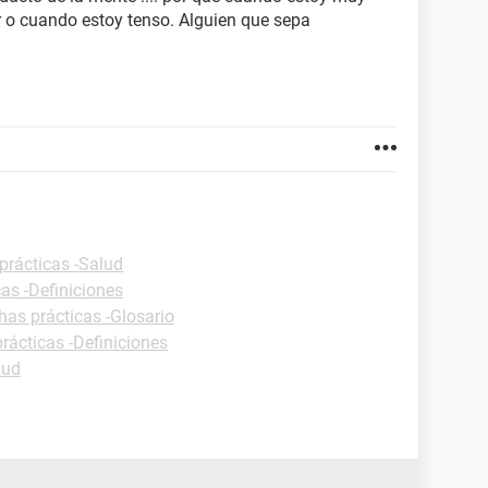
o cuando estoy tenso. Alguien que sepa
prácticas -Salud
cas -Definiciones
has prácticas -Glosario
rácticas -Definiciones
lud