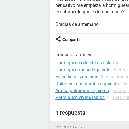
pensativo me empieza a hormiguear 
exactamente que es lo que tengo?.
Gracias de antemano
Compartir
Consulta también:
Hormigueo en la sien izquierda
Hormigueo mano izquierda
-
Fichas 
Fosa iliaca izquierda
-
Fichas prácti
Dolor en la pantorrilla izquierda
-
Fic
Arteria pulmonar izquierda
-
Fichas p
Hormigueo en los labios
✓
-
Foro sa
1 respuesta
RESPUESTA 1 / 1