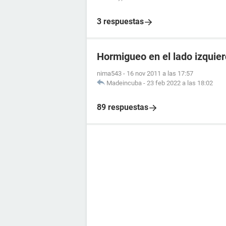
3 respuestas
Hormigueo en el lado izquier
nima543
-
16 nov 2011 a las 17:57
Madeincuba
-
23 feb 2022 a las 18:02
89 respuestas