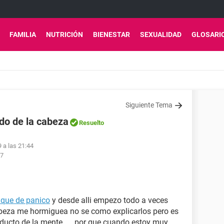
FAMILIA
NUTRICIÓN
BIENESTAR
SEXUALIDAD
GLOSARI
Siguiente Tema
do de la cabeza
Resuelto
 a las 21:44
57
aque de panico
y desde alli empezo todo a veces
cabeza me hormiguea no se como explicarlos pero es
oducto de la mente .... por que cuando estoy muy