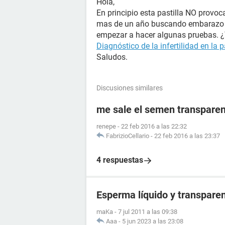
Hola,
En principio esta pastilla NO provoca
mas de un año buscando embarazo c
empezar a hacer algunas pruebas. ¿T
Diagnóstico de la infertilidad en la p
Saludos.
Discusiones similares
me sale el semen transpare
renepe
-
22 feb 2016 a las 22:32
FabrizioCellario
-
22 feb 2016 a las 23:37
4 respuestas
Esperma líquido y transpare
maKa
-
7 jul 2011 a las 09:38
Aaa
-
5 jun 2023 a las 23:08