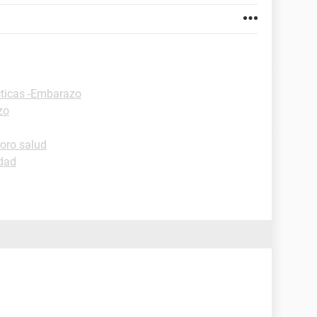
cticas -Embarazo
zo
oro salud
idad