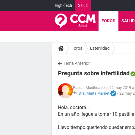
High-Tech
Salud
FOROS
SALUD
Foros
Esterilidad
Tema Anterior
Pregunta sobre infertilidad
Paola
- Modificado el 22 may 2019 a 
Dra. Marta Marnet
-
22 may 2
Hola, doctora...
En un año llegue a tomar 10 pastilla
Llevo tiempo queriendo quedar emba