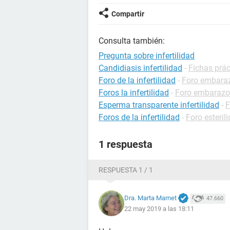
Compartir
Consulta también:
Pregunta sobre infertilidad
Candidiasis infertilidad
-
Fichas prá
Foro de la infertilidad
-
Foro embara
Foros la infertilidad
-
Foro embarazo
Esperma transparente infertilidad
-
F
Foros de la infertilidad
-
Foro esteril
1 respuesta
RESPUESTA 1 / 1
Dra. Marta Marnet
47.660
22 may 2019 a las 18:11