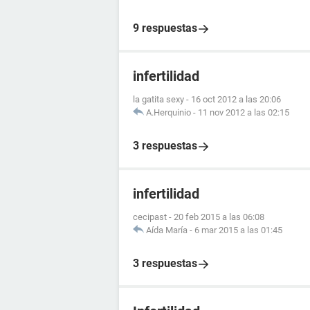
9 respuestas
infertilidad
la gatita sexy
-
16 oct 2012 a las 20:06
A.Herquinio
-
11 nov 2012 a las 02:15
3 respuestas
infertilidad
cecipast
-
20 feb 2015 a las 06:08
Aída María
-
6 mar 2015 a las 01:45
3 respuestas