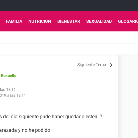
FAMILIA
NUTRICIÓN
BIENESTAR
SEXUALIDAD
GLOSARI
Siguiente Tema
Resuelto
las 18:11
019 a las 18:11
s del día siguiente pude haber quedado estéril ?
razada y no he podido !