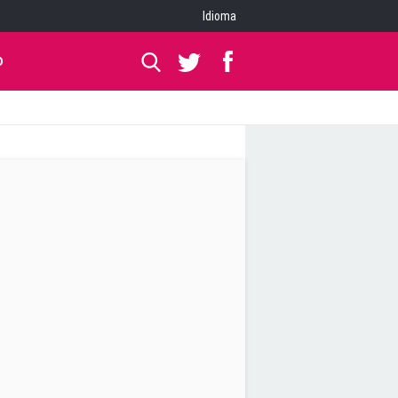
Idioma
O