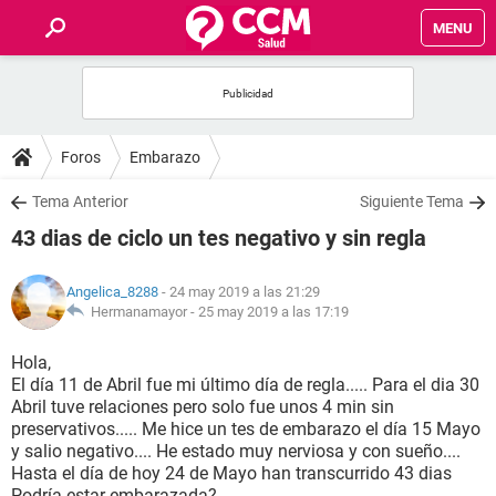
MENU
INICIO
FOROS
Foros
Embarazo
SALUD
Tema Anterior
Siguiente Tema
43 dias de ciclo un tes negativo y sin regla
FAMILIA
Angelica_8288
- 24 may 2019 a las 21:29
NUTRICIÓN
Hermanamayor -
25 may 2019 a las 17:19
Hola,
BIENESTAR
El día 11 de Abril fue mi último día de regla..... Para el dia 30
Abril tuve relaciones pero solo fue unos 4 min sin
SEXUALIDAD
preservativos..... Me hice un tes de embarazo el día 15 Mayo
y salio negativo.... He estado muy nerviosa y con sueño....
Hasta el día de hoy 24 de Mayo han transcurrido 43 dias
GLOSARIO
Podría estar embarazada?