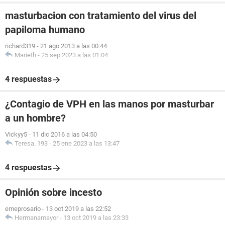
masturbacion con tratamiento del virus del
papiloma humano
richard319
-
21 ago 2013 a las 00:44
Marieth
-
25 sep 2023 a las 01:04
4 respuestas
¿Contagio de VPH en las manos por masturbar
a un hombre?
Vickyy5
-
11 dic 2016 a las 04:50
Teresa_193
-
25 ene 2023 a las 13:47
4 respuestas
Opinión sobre incesto
emeprosario
-
13 oct 2019 a las 22:52
Hermanamayor
-
13 oct 2019 a las 23:33