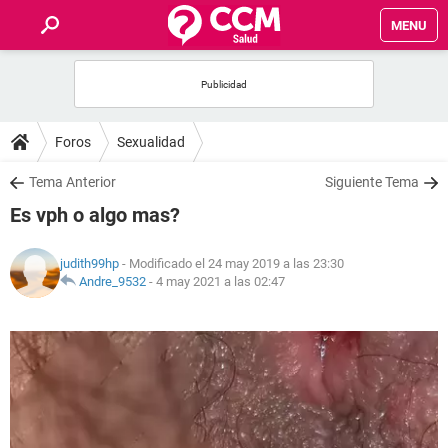
MENU
INICIO
FOROS
Foros
Sexualidad
SALUD
Tema Anterior
Siguiente Tema
Es vph o algo mas?
FAMILIA
judith99hp
- Modificado el 24 may 2019 a las 23:30
NUTRICIÓN
Andre_9532
-
4 may 2021 a las 02:47
BIENESTAR
SEXUALIDAD
GLOSARIO