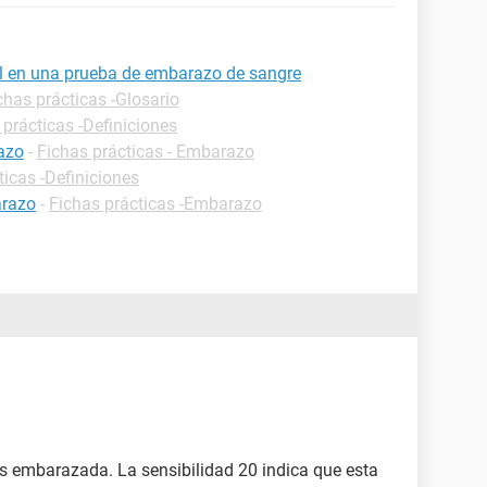
ml en una prueba de embarazo de sangre
chas prácticas -Glosario
 prácticas -Definiciones
azo
-
Fichas prácticas - Embarazo
ticas -Definiciones
arazo
-
Fichas prácticas -Embarazo
ás embarazada. La sensibilidad 20 indica que esta