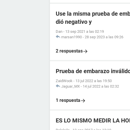
Use la misma prueba de emba
dió negativo y
Dan
-
13 sep 2021 a las 02:19
marsan1990
-
28 sep 2023 a las 09:26
2 respuestas
Prueba de embarazo inválido
ZaidWook
-
13 jul 2022 a las 19:50
Jaguar_MX
-
14 jul 2022 a las 02:32
1 respuesta
ES LO MISMO MEDIR LA HO