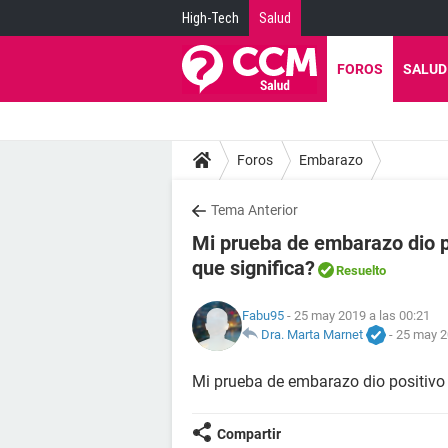
High-Tech
Salud
FOROS
SALUD
Foros
Embarazo
Tema Anterior
Mi prueba de embarazo dio po
que significa?
Resuelto
Fabu95
- 25 may 2019 a las 00:21
Dra. Marta Marnet
-
25 may 2
Mi prueba de embarazo dio positivo 
Compartir