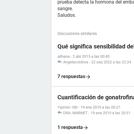
prueba detecta la hormona del emba
sangre.
Saludos.
Discusiones similares
Qué significa sensibilidad de
alihana
-
2 abr 2013 a las 00:45
Angelacordova
-
22 sep 2022 a las 22:24
7 respuestas
Cuantificación de gonatrofin
Yazmin-180
-
19 ene 2019 a las 00:27
DRA. MARNET
-
19 ene 2019 a las 20:31
1 respuesta