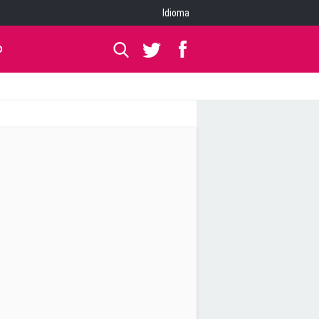
Idioma
O