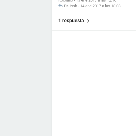
Rololailo
-
13 ene 2017 a las 12:10
Dr.Josh
-
14 ene 2017 a las 18:03
1 respuesta