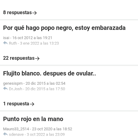
8 respuestas
Por qué hago popo negro, estoy embarazada
isai
-
16 oct 2012 a las 19:21
Ruth
-
3 ene 2022 a las 13:23
22 respuestas
Flujito blanco. despues de ovular..
genesispm
-
20 dic 2015 a las 02:54
Dr.Josh
-
20 dic 2015 a las 17:50
1 respuesta
Punto rojo en la mano
Mauro33_2514
-
23 oct 2020 a las 18:52
sdenave
-
3 oct 2022 a las 23:09