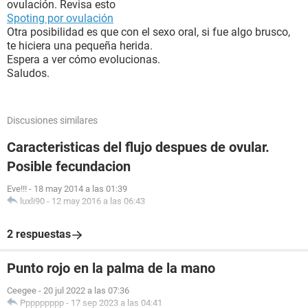
ovulación. Revisa esto
Spoting por ovulación
Otra posibilidad es que con el sexo oral, si fue algo brusco,
te hiciera una pequeña herida.
Espera a ver cómo evolucionas.
Saludos.
Discusiones similares
Caracteristicas del flujo despues de ovular.
Posible fecundacion
Eve!!!
-
18 may 2014 a las 01:39
luxli90
-
12 may 2016 a las 06:43
2 respuestas
Punto rojo en la palma de la mano
Ceegee
-
20 jul 2022 a las 07:36
Ppppppppp
-
17 sep 2023 a las 04:41