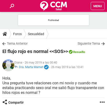
MENU
INICIO
FOROS
Foros
Sexualidad
SALUD
Tema Anterior
Siguiente Tema
El flujo rojo es normal <<SOS>>
Resuelto
FAMILIA
Diana
- 26 may 2019 a las 00:40
NUTRICIÓN
Dra. Marta Marnet
-
26 may 2019 a las 10:41
Hola,
BIENESTAR
Una pregunta tuve relaciones con mi novio y cuando me
estaba practicando sexo oral me salió flujo transparente con
SEXUALIDAD
hilos rojos es normal ?
Compartir
GLOSARIO