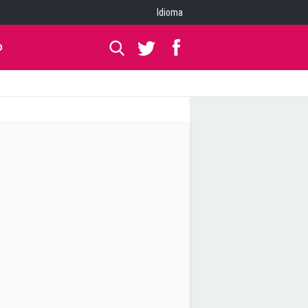
Idioma
O