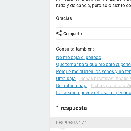
ruda y de canela, pero solo siento c
Gracias
Compartir
Consulta también:
No me baja el periodo
Que tomar para que me baje el per
Porque me duelen los senos y no ten
Urea baja
-
Fichas prácticas -Análisi
Bilirrubina baja
-
Fichas prácticas -A
La creatina puede retrasar el period
1 respuesta
RESPUESTA 1 / 1