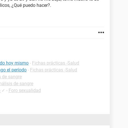
ólicos, ¿Qué puedo hacer?.
iodo hoy mismo
-
Fichas prácticas -Salud
go el período
-
Fichas prácticas -Salud
s de sangre
nálisis de sangre
o
✓
-
Foro sexualidad