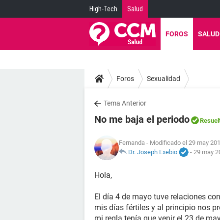
High-Tech
Salud
FOROS
SALUD
Foros
Sexualidad
Tema Anterior
No me baja el periodo
Resuel
Fernanda
- Modificado el 29 may 201
Dr. Joseph Exebio
-
29 may 20
Hola,
El día 4 de mayo tuve relaciones con
mis días fértiles y al principio nos 
mi regla tenía que venir el 23 de m