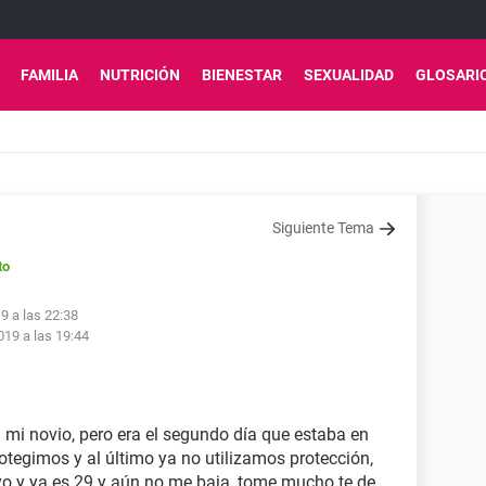
FAMILIA
NUTRICIÓN
BIENESTAR
SEXUALIDAD
GLOSARI
Siguiente Tema
to
9 a las 22:38
19 a las 19:44
 mi novio, pero era el segundo día que estaba en
protegimos y al último ya no utilizamos protección,
ayo y ya es 29 y aún no me baja, tome mucho te de