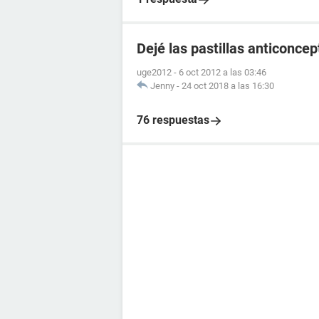
Dejé las pastillas anticonce
uge2012
-
6 oct 2012 a las 03:46
Jenny
-
24 oct 2018 a las 16:30
76 respuestas