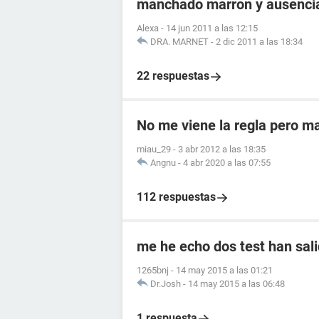
manchado marron y ausencia
Alexa
-
14 jun 2011 a las 12:15
DRA. MARNET
-
2 dic 2011 a las 18:34
22 respuestas
No me viene la regla pero m
miau_29
-
3 abr 2012 a las 18:35
Angnu
-
4 abr 2020 a las 07:55
112 respuestas
me he echo dos test han sali
1265bnj
-
14 may 2015 a las 01:21
Dr.Josh
-
14 may 2015 a las 06:48
1 respuesta