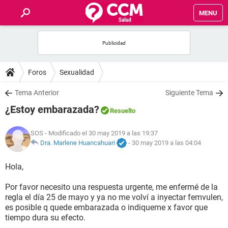
MENU
INICIO
FOROS
Foros
Sexualidad
SALUD
Tema Anterior
Siguiente Tema
¿Estoy embarazada?
Resuelto
FAMILIA
SOS
- Modificado el 30 may 2019 a las 19:37
NUTRICIÓN
Dra. Marlene Huancahuari
-
30 may 2019 a las 04:04
Hola,
BIENESTAR
Por favor necesito una respuesta urgente, me enfermé de la
SEXUALIDAD
regla el día 25 de mayo y ya no me volví a inyectar femvulen,
es posible q quede embarazada o indiqueme x favor que
tiempo dura su efecto.
GLOSARIO