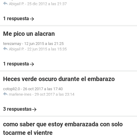
Abigail P.
-
25 dic 2012 a las 21:37
1 respuesta
Me pico un alacran
terezamay
-
12 jun 2015 a las 21:25
Abigail P.
-
22 jun 2015 a las 15:35
1 respuesta
Heces verde oscuro durante el embarazo
cotopli2.0
-
26 oct 2017 a las 17:40
marlene-ines
-
29 oct 2017 a las 23:14
3 respuestas
como saber que estoy embarazada con solo
tocarme el vientre