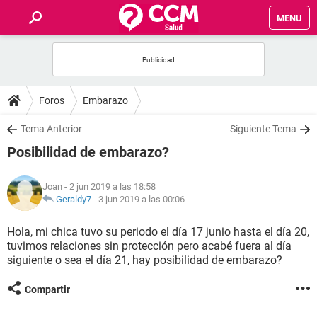
MENU
INICIO
FOROS
Foros
Embarazo
SALUD
Tema Anterior
Siguiente Tema
Posibilidad de embarazo?
FAMILIA
Joan
- 2 jun 2019 a las 18:58
NUTRICIÓN
Geraldy7
-
3 jun 2019 a las 00:06
Hola, mi chica tuvo su periodo el día 17 junio hasta el día 20,
BIENESTAR
tuvimos relaciones sin protección pero acabé fuera al día
siguiente o sea el día 21, hay posibilidad de embarazo?
SEXUALIDAD
Compartir
GLOSARIO