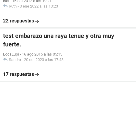
isai
-
16 oct 2012 a las 19:21
Ruth
-
3 ene 2022 a las 13:23
22 respuestas
test embarazo una raya tenue y otra muy
fuerte.
LocaLupi
-
16 ago 2016 a las 05:15
Sandra
-
20 oct 2023 a las 17:43
17 respuestas