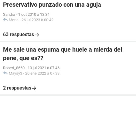
Preservativo punzado con una aguja
Sandra
-
1 oct 2010 à 13:34
Maria
-
26 jul 2023 à 00:42
63 respuestas
Me sale una espuma que huele a mierda del
pene, que es??
Robert_8660
-
10 jul 2021 à 07:46
Maysy3
-
20 ene 2022 à 07:33
2 respuestas