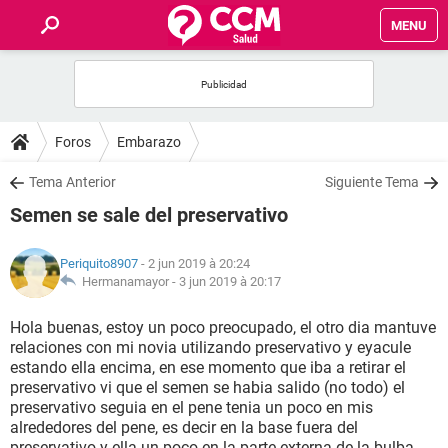
MENU
INICIO
FORUMS
Foros
Embarazo
SALUD
Tema Anterior
Siguiente Tema
Semen se sale del preservativo
FAMILIA
Periquito8907
- 2 jun 2019 à 20:24
NUTRICIÓN
Hermanamayor -
3 jun 2019 à 20:17
Hola buenas, estoy un poco preocupado, el otro dia mantuve
BIENESTAR
relaciones con mi novia utilizando preservativo y eyacule
estando ella encima, en ese momento que iba a retirar el
SEXUALIDAD
preservativo vi que el semen se habia salido (no todo) el
preservativo seguia en el pene tenia un poco en mis
alrededores del pene, es decir en la base fuera del
GLOSARIO
preservativo y ella un poco en la parte externa de la bulba .