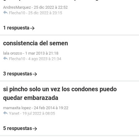
AndresMarquez
-
25 dic 2022 à 22:52
Flecha10
-
25 dic 2022 à 23:15
1 respuesta
consistencia del semen
lala orozco
-
1 mar 2013 à 21:18
Flecha10
-
4 ago 2023 à 21:34
3 respuestas
si pincho solo un vez los condones puedo
quedar embarazada
mamaxita lopez
-
24 feb 2014 à 19:22
Yanet
-
19 jul 2022 à 08:05
5 respuestas