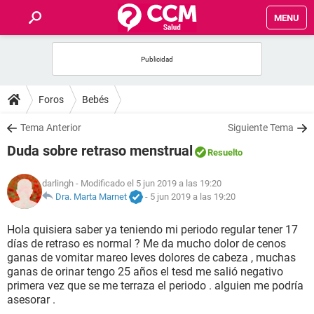
MENU
INICIO
FOROS
Foros
Bebés
SALUD
Tema Anterior
Siguiente Tema
Duda sobre retraso menstrual
Resuelto
FAMILIA
darlingh
- Modificado el 5 jun 2019 a las 19:20
NUTRICIÓN
Dra. Marta Marnet
-
5 jun 2019 a las 19:20
Hola quisiera saber ya teniendo mi periodo regular tener 17
BIENESTAR
días de retraso es normal ? Me da mucho dolor de cenos
ganas de vomitar mareo leves dolores de cabeza , muchas
SEXUALIDAD
ganas de orinar tengo 25 años el tesd me salió negativo
primera vez que se me terraza el periodo . alguien me podría
asesorar .
GLOSARIO