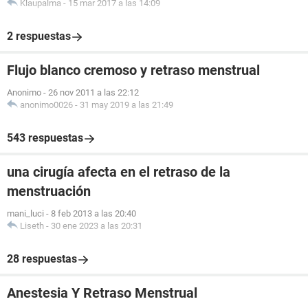
Klaupalma
-
15 mar 2017 a las 14:09
2 respuestas
Flujo blanco cremoso y retraso menstrual
Anonimo
-
26 nov 2011 a las 22:12
anonimo0026
-
31 may 2019 a las 21:49
543 respuestas
una cirugía afecta en el retraso de la
menstruación
mani_luci
-
8 feb 2013 a las 20:40
Liseth
-
30 ene 2023 a las 20:31
28 respuestas
Anestesia Y Retraso Menstrual