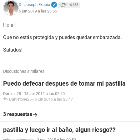
Dr. Joseph Exebio
16.358
5 jun 2019 a las 23:56
Hola!
Que no estás protegida y puedes quedar embarazada.
Saludos!
Discusiones similares
Puedo defecar despues de tomar mi pastilla
Daniela25
-
18 abr 2012 a las 02:40
Danistone25
-
5 jun 2016 a las 23:47
3 respuestas
pastilla y luego ir al baño, algun riesgo??
valenzuelacamila
-
3 nov 2015 a las 00:52