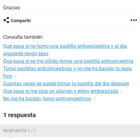
Gracias
Compartir
Consulta también:
Qué pasa si no tomo una pastilla anticonceptiva y al día
siguiente tengo sexo
Que pasa si se me olvido tomar una pastilla anticonceptiva
Tomo pastillas anticonceptivas y no me ha bajado la regla
foro
✓
Cuantas veces se puede tomar la pastilla del dia despues
Que pasa si me pica un alacran y estoy embarazada
✓
No me ha bajado, tomo anticonceptivos
✓
1 respuesta
RESPUESTA 1 / 1