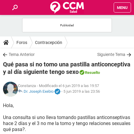
MENU
INICIO
FOROS
Foros
Contracepción
SALUD
Tema Anterior
Siguiente Tema
Qué pasa si no tomo una pastilla anticonceptiva
FAMILIA
y al día siguiente tengo sexo
Resuelto
NUTRICIÓN
Constanza
- Modificado el 6 jun 2019 a las 19:57
Dr. Joseph Exebio
-
5 jun 2019 a las 23:56
BIENESTAR
Hola,
SEXUALIDAD
Una consulta si uno lleva tomando pastillas anticonseptivas
hace 2 días y el 3 no me la tomo y tengo relaciones sexuales
qué pasa?.
GLOSARIO